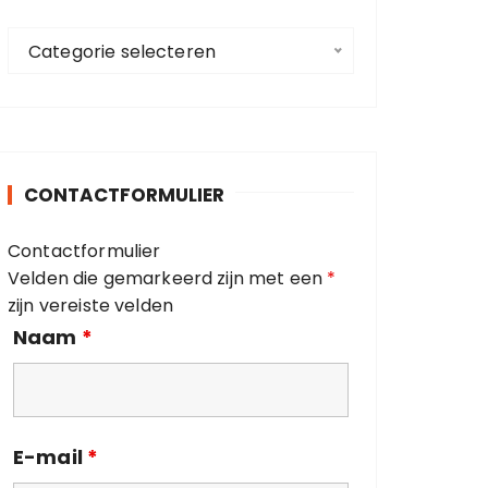
a
C
a
Categorie selecteren
a
r
t
:
e
g
o
CONTACTFORMULIER
r
i
Contactformulier
e
Velden die gemarkeerd zijn met een
*
ë
zijn vereiste velden
n
Naam
*
E-mail
*