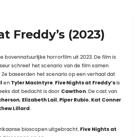
at Freddy’s (2023)
 bovennatuurlijke horrorfilm uit 2023. De film is
sseur schreef het scenario van de film samen
. Ze baseerden het scenario op een verhaal dat
l
en
Tyler MacIntyre
.
Five Nights at Freddy’s
is
eeks dat bedacht is door
Cawthon
. De cast van
cherson
,
Elizabeth Lail
,
Piper Rubio
,
Kat Conner
hew Lillard
.
erikaanse bioscopen uitgebracht.
Five Nights at