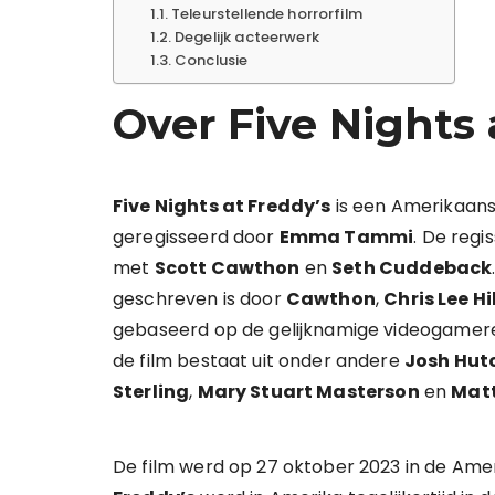
Teleurstellende horrorfilm
Degelijk acteerwerk
Conclusie
Over Five Nights 
Five Nights at Freddy’s
is een Amerikaanse
geregisseerd door
Emma Tammi
. De regi
met
Scott Cawthon
en
Seth Cuddeback
geschreven is door
Cawthon
,
Chris Lee Hil
gebaseerd op de gelijknamige videogamer
de film bestaat uit onder andere
Josh Hut
Sterling
,
Mary Stuart Masterson
en
Matt
De film werd op 27 oktober 2023 in de Am