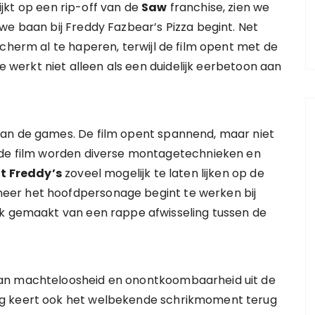
lijkt op een rip-off van de
Saw
franchise, zien we
we baan bij Freddy Fazbear’s Pizza begint. Net
scherm al te haperen, terwijl de film opent met de
ie werkt niet alleen als een duidelijk eerbetoon aan
van de games. De film opent spannend, maar niet
nde film worden diverse montagetechnieken en
at Freddy’s
zoveel mogelijk te laten lijken op de
eer het hoofdpersonage begint te werken bij
ik gemaakt van een rappe afwisseling tussen de
van machteloosheid en onontkoombaarheid uit de
ng keert ook het welbekende schrikmoment terug