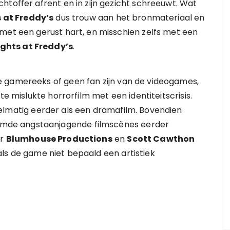
htoffer afrent en in zijn gezicht schreeuwt. Wat
s at Freddy’s
dus trouw aan het bronmateriaal en
met een gerust hart, en misschien zelfs met een
ights at Freddy’s
.
 gamereeks of geen fan zijn van de videogames,
te mislukte horrorfilm met een identiteitscrisis.
elmatig eerder als een dramafilm. Bovendien
mde angstaanjagende filmscènes eerder
or
Blumhouse Productions
en
Scott Cawthon
ls de game niet bepaald een artistiek