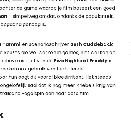
 achter de game waarop je film baseert een goed
hon
– simpelweg omdat, ondanks de populariteit,
diepgaand genoeg is.
 Tammi
en scenarioschrijver
Seth Cuddeback
le keuzes die wel werken in games, niet werken op
petitieve aspect van de
Five Nights at Freddy’s
maken ook gebruik van herhalende
oor hun oogt dit vooral bloedirritant. Het steeds
ngelofelijk saai dat ik nog meer kriebels krijg van
tralische vogelspin dan naar deze film.
k