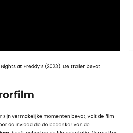
e Nights at Freddy’s (2023). De trailer bevat
rorfilm
 zijn vermakelijke momenten bevat, valt de film
door de invloed die de bedenker van de
thon
, heeft gehad op de filmadaptatie. Normaliter