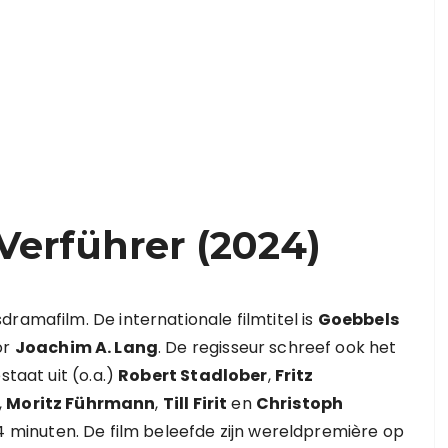
Verführer (2024)
dramafilm. De internationale filmtitel is
Goebbels
or
Joachim A. Lang
. De regisseur schreef ook het
staat uit (o.a.)
Robert Stadlober
,
Fritz
,
Moritz Führmann
,
Till Firit
en
Christoph
124 minuten. De film beleefde zijn wereldpremière op