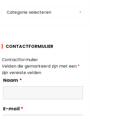
a
C
a
Categorie selecteren
a
r
t
:
e
g
o
CONTACTFORMULIER
r
i
Contactformulier
e
Velden die gemarkeerd zijn met een
*
ë
zijn vereiste velden
n
Naam
*
E-mail
*