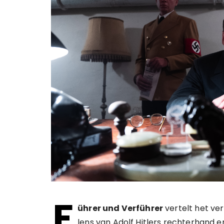
F
ührer und Verführer
vertelt het ve
lens van Adolf Hitlers rechterhand 