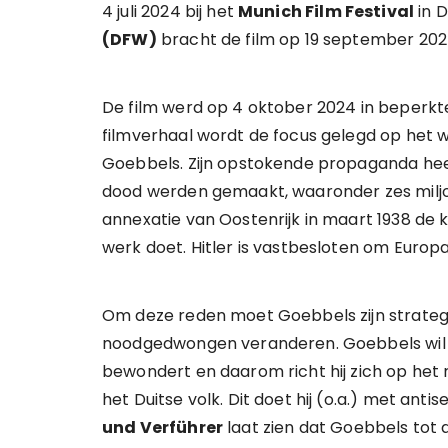
4 juli 2024 bij het
Munich Film Festival
in D
(DFW)
bracht de film op 19 september 2024
De film werd op 4 oktober 2024 in beperkt
filmverhaal wordt de focus gelegd op het 
Goebbels. Zijn opstokende propaganda he
dood werden gemaakt, waaronder zes miljoe
annexatie van Oostenrijk in maart 1938 de
werk doet. Hitler is vastbesloten om Europ
Om deze reden moet Goebbels zijn strategie
noodgedwongen veranderen. Goebbels wil niet
bewondert en daarom richt hij zich op het 
het Duitse volk. Dit doet hij (o.a.) met anti
und Verführer
laat zien dat Goebbels tot 