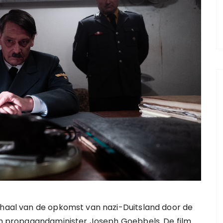
rhaal van de opkomst van nazi-Duitsland door de
en propagandaminister Joseph Goebbels. De film