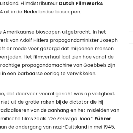
uitsland. Filmdistributeur
Dutch FilmWorks
 uit in de Nederlandse bioscopen.
e Amerikaanse bioscopen uitgebracht. In het
werk van Adolf Hitlers propagandaminister Joseph
eft er mede voor gezorgd dat miljoenen mensen
n joden. Het filmverhaal laat zien hoe vanaf de
 krachtige propagandamachine van Goebbels zijn
a in een barbaarse oorlog te verwikkelen.
, dat daarvoor vooral gericht was op veiligheid,
 uit de gratie raken bij de dictator die hij
radicaliseren van de aanhang en het misleiden van
semitische films zoals
“De Eeuwige Jood”
.
Führer
aan de ondergang van nazi-Duitsland in mei 1945,