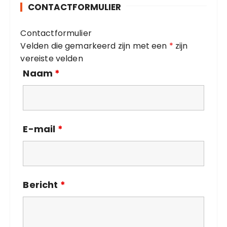
CONTACTFORMULIER
r
i
Contactformulier
e
Velden die gemarkeerd zijn met een
*
zijn
ë
vereiste velden
n
Naam
*
E-mail
*
Bericht
*