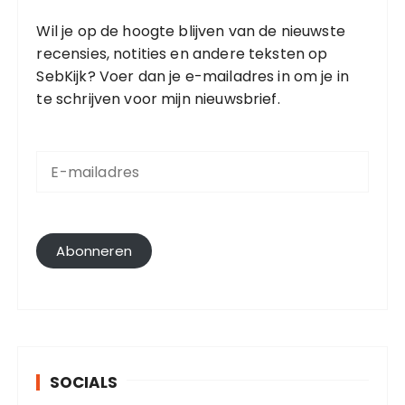
Wil je op de hoogte blijven van de nieuwste
recensies, notities en andere teksten op
SebKijk? Voer dan je e-mailadres in om je in
te schrijven voor mijn nieuwsbrief.
E
-
m
a
i
l
Abonneren
a
d
r
e
s
SOCIALS