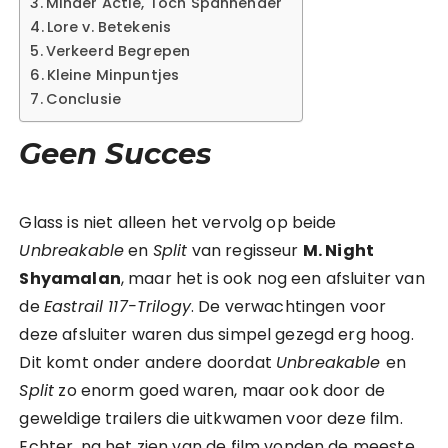
Minder Actie, Toch Spannender
Lore v. Betekenis
Verkeerd Begrepen
Kleine Minpuntjes
Conclusie
Geen Succes
Glass is niet alleen het vervolg op beide
Unbreakable
en
Split
van regisseur
M. Night
Shyamalan
, maar het is ook nog een afsluiter van
de
Eastrail 117-Trilogy
. De verwachtingen voor
deze afsluiter waren dus simpel gezegd erg hoog.
Dit komt onder andere doordat
Unbreakable
en
Split
zo enorm goed waren, maar ook door de
geweldige trailers die uitkwamen voor deze film.
Echter, na het zien van de film vonden de meeste