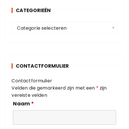
n
CATEGORIEËN
n
a
C
a
Categorie selecteren
a
r
t
:
e
g
o
CONTACTFORMULIER
r
i
Contactformulier
e
Velden die gemarkeerd zijn met een
*
zijn
ë
vereiste velden
n
Naam
*