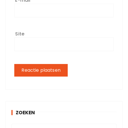
E-mail
*
Site
ZOEKEN
Z