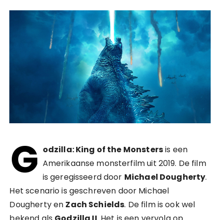
G
odzilla: King of the Monsters
is een
Amerikaanse monsterfilm uit 2019. De film
is geregisseerd door
Michael Dougherty
.
Het scenario is geschreven door Michael
Dougherty en
Zach Schields
. De film is ook wel
bekend als
Godzilla II
. Het is een vervolg op