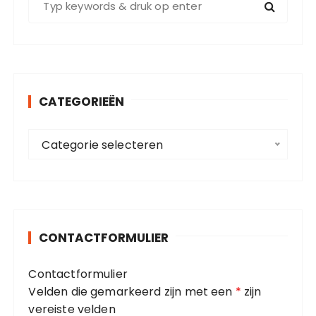
o
e
k
e
n
CATEGORIEËN
n
a
C
a
Categorie selecteren
a
r
t
:
e
g
o
CONTACTFORMULIER
r
i
Contactformulier
e
Velden die gemarkeerd zijn met een
*
zijn
ë
vereiste velden
n