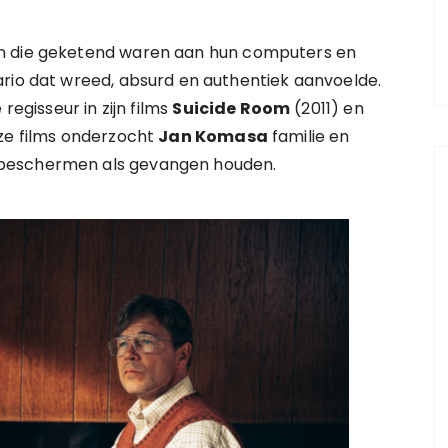
en die geketend waren aan hun computers en
ario dat wreed, absurd en authentiek aanvoelde.
regisseur in zijn films
Suicide Room
(2011) en
eze films onderzocht
Jan Komasa
familie en
 beschermen als gevangen houden.