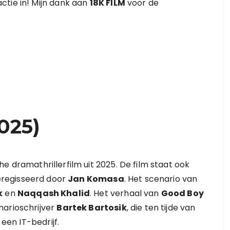
ctie in! Mijn dank aan
18K FILM
voor de
025)
e dramathrillerfilm uit 2025. De film staat ook
geregisseerd door
Jan Komasa
. Het scenario van
k
en
Naqqash Khalid
. Het verhaal van
Good Boy
narioschrijver
Bartek Bartosik
, die ten tijde van
 een IT-bedrijf.