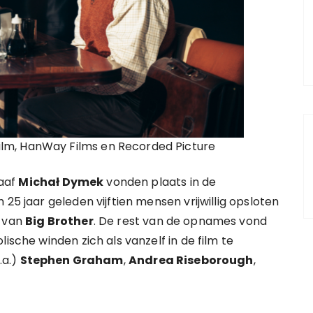
 Film, HanWay Films en Recorded Picture
aaf
Michał Dymek
vonden plaats in de
25 jaar geleden vijftien mensen vrijwillig opsloten
e van
Big Brother
. De rest van de opnames vond
ische winden zich als vanzelf in de film te
.a.)
Stephen Graham
,
Andrea Riseborough
,