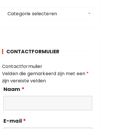
a
C
a
Categorie selecteren
a
r
t
:
e
g
o
CONTACTFORMULIER
r
i
Contactformulier
e
Velden die gemarkeerd zijn met een
*
ë
zijn vereiste velden
n
Naam
*
E-mail
*