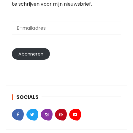
te schrijven voor mijn nieuwsbrief.
E
-
m
a
i
l
Abonneren
a
d
r
e
s
SOCIALS