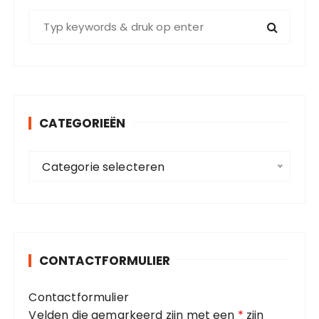
Z
o
e
k
e
n
CATEGORIEËN
n
a
C
a
Categorie selecteren
a
r
t
:
e
g
o
CONTACTFORMULIER
r
i
Contactformulier
e
Velden die gemarkeerd zijn met een
*
zijn