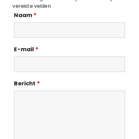
ë
vereiste velden
n
Naam
*
E-mail
*
Bericht
*