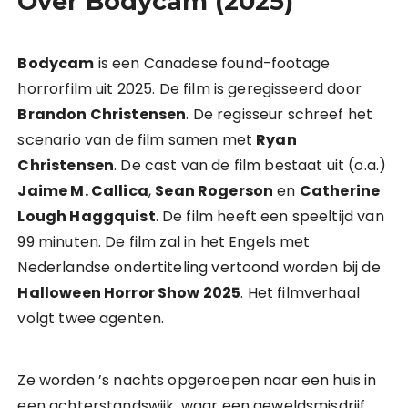
Over Bodycam (2025)
Bodycam
is een Canadese found-footage
horrorfilm uit 2025. De film is geregisseerd door
Brandon Christensen
. De regisseur schreef het
scenario van de film samen met
Ryan
Christensen
. De cast van de film bestaat uit (o.a.)
Jaime M. Callica
,
Sean Rogerson
en
Catherine
Lough Haggquist
. De film heeft een speeltijd van
99 minuten. De film zal in het Engels met
Nederlandse ondertiteling vertoond worden bij de
Halloween Horror Show 2025
. Het filmverhaal
volgt twee agenten.
Ze worden ’s nachts opgeroepen naar een huis in
een achterstandswijk, waar een geweldsmisdrijf