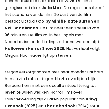
bovennatuurlijke horrorfilm uit 2025. De film is
geregisseerd door
Julia Max
. De regisseur schreef
het scenario van de film. De cast van de film
bestaat uit (o.a.)
Colby Minifie
,
Kate Burton
en
Neil Sandilands
. De film heeft een speeltijd van
96 minuten. De film zal in het Engels met
Nederlandse ondertiteling vertoond worden bij de
Halloween Horror Show 2025
. Het verhaal volgt
Megan. Haar vader ligt op sterven.
Megan verzorgt samen met haar moeder Barbara
hem in zijn laatste dagen. Na zijn overlijden blijkt
Barbara hem met een occulte ritueel terug tot
leven te willen wekken. Horrorfilms over
rouwverwerking zijn al jaren populair: van
Bring
Her Back
(2025) en
The Babadook
(2014) tot
A