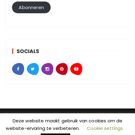
l
Abonneren
a
d
r
e
s
SOCIALS
SebKijk | KvK-nummer: 88438686 | Btw-id nummer:
Deze website maakt gebruik van cookies om de
NL004601935B09 | Adres: Johan Jongkindstraat 2-K |
website-ervaring te verbeteren.
Cookie settings
Postcode: 1318 LW | Stad: Almere | Provincie: Flevoland