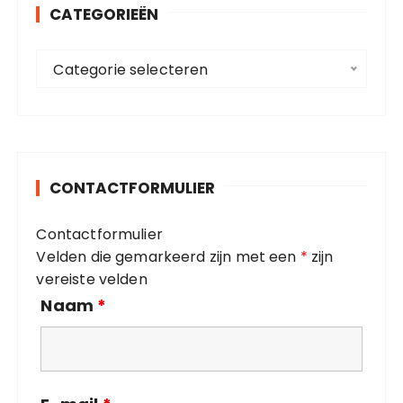
CATEGORIEËN
n
a
C
a
Categorie selecteren
a
r
t
:
e
g
o
CONTACTFORMULIER
r
i
Contactformulier
e
Velden die gemarkeerd zijn met een
*
zijn
ë
vereiste velden
n
Naam
*