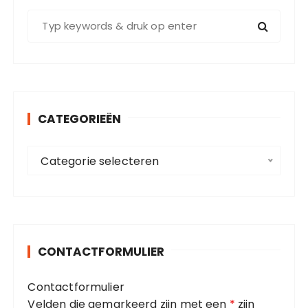
Z
o
e
k
e
n
CATEGORIEËN
n
a
C
a
Categorie selecteren
a
r
t
:
e
g
o
CONTACTFORMULIER
r
i
Contactformulier
e
Velden die gemarkeerd zijn met een
*
zijn