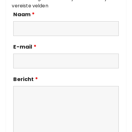
ë
vereiste velden
n
Naam
*
E-mail
*
Bericht
*