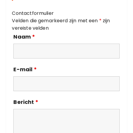
r
i
Contactformulier
e
Velden die gemarkeerd zijn met een
*
zijn
ë
vereiste velden
n
Naam
*
E-mail
*
Bericht
*