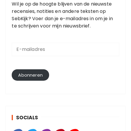
Wil je op de hoogte blijven van de nieuwste
recensies, notities en andere teksten op
SebKijk? Voer dan je e-mailadres in om je in
te schrijven voor mijn nieuwsbrief.
E
-
m
a
i
l
Abonneren
a
d
r
e
s
SOCIALS