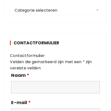
a
C
a
Categorie selecteren
a
r
t
:
e
g
o
CONTACTFORMULIER
r
i
Contactformulier
e
Velden die gemarkeerd zijn met een
*
zijn
ë
vereiste velden
n
Naam
*
E-mail
*