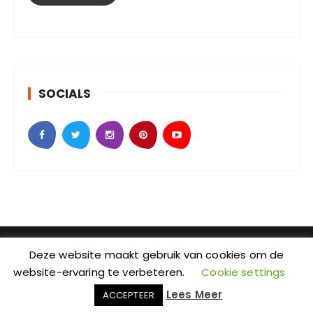
a
d
r
e
s
SOCIALS
SebKijk | KvK-nummer: 88438686 | Btw-id nummer:
Deze website maakt gebruik van cookies om de
NL004601935B09 | Adres: Johan Jongkindstraat 2-K |
website-ervaring te verbeteren.
Cookie settings
Postcode: 1318 LW | Stad: Almere | Provincie: Flevoland
Lees Meer
ACCEPTEER
| Wordpress Thema: GuCherry Blog bij
Everestthemes