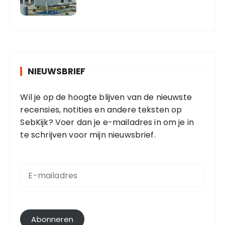
NIEUWSBRIEF
Wil je op de hoogte blijven van de nieuwste
recensies, notities en andere teksten op
SebKijk? Voer dan je e-mailadres in om je in
te schrijven voor mijn nieuwsbrief.
E
-
m
a
i
l
Abonneren