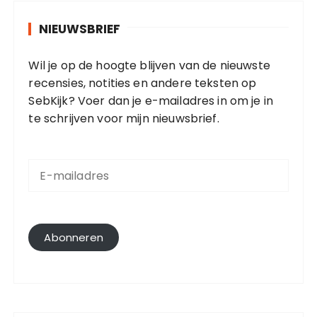
NIEUWSBRIEF
Wil je op de hoogte blijven van de nieuwste
recensies, notities en andere teksten op
SebKijk? Voer dan je e-mailadres in om je in
te schrijven voor mijn nieuwsbrief.
E
-
m
a
i
l
Abonneren
a
d
r
e