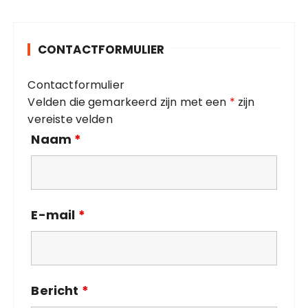
e
g
o
CONTACTFORMULIER
r
i
Contactformulier
e
Velden die gemarkeerd zijn met een
*
zijn
ë
vereiste velden
n
Naam
*
E-mail
*
Bericht
*