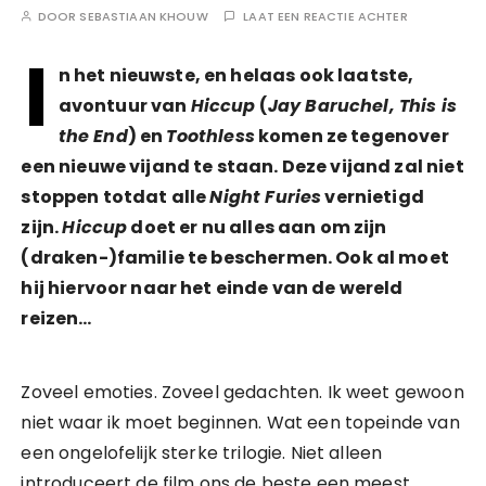
DOOR
SEBASTIAAN KHOUW
LAAT EEN REACTIE ACHTER
I
n het nieuwste, en helaas ook laatste,
avontuur van
Hiccup
(
Jay Baruchel, This is
the End
) en
Toothless
komen ze tegenover
een nieuwe vijand te staan. Deze vijand zal niet
stoppen totdat alle
Night Furies
vernietigd
zijn.
Hiccup
doet er nu alles aan om zijn
(draken-)familie te beschermen. Ook al moet
hij hiervoor naar het einde van de wereld
reizen…
Zoveel emoties. Zoveel gedachten. Ik weet gewoon
niet waar ik moet beginnen. Wat een topeinde van
een ongelofelijk sterke trilogie. Niet alleen
introduceert de film ons de beste een meest