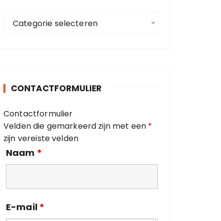
a
C
a
Categorie selecteren
a
r
t
:
e
g
o
CONTACTFORMULIER
r
i
Contactformulier
e
Velden die gemarkeerd zijn met een
*
ë
zijn vereiste velden
n
Naam
*
E-mail
*