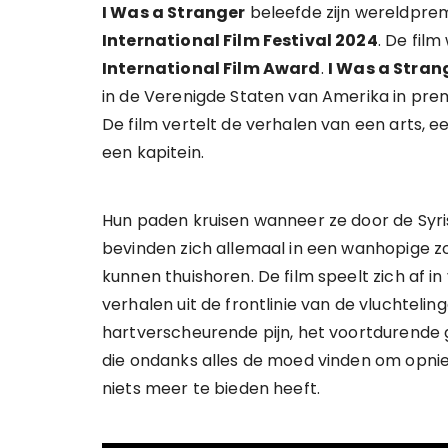
I Was a Stranger
beleefde zijn wereldprem
International Film Festival 2024
. De fil
International Film Award
.
I Was a Stran
in de Verenigde Staten van Amerika in premi
De film vertelt de verhalen van een arts,
een kapitein.
Hun paden kruisen wanneer ze door de Syri
bevinden zich allemaal in een wanhopige zo
kunnen thuishoren. De film speelt zich af i
verhalen uit de frontlinie van de vluchteli
hartverscheurende pijn, het voortdurend
die ondanks alles de moed vinden om opnie
niets meer te bieden heeft.