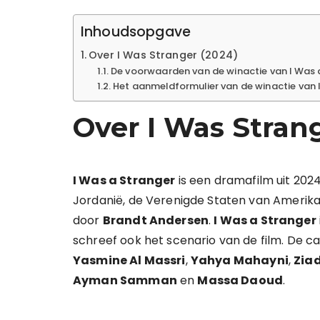
Inhoudsopgave
Over I Was Stranger (2024)
De voorwaarden van de winactie van I Was 
Het aanmeldformulier van de winactie van 
Over I Was Stran
I Was a Stranger
is een dramafilm uit 2024
Jordanië, de Verenigde Staten van Amerika, P
door
Brandt Andersen
.
I Was a Stranger
schreef ook het scenario van de film. De cas
Yasmine Al Massri
,
Yahya Mahayni
,
Ziad
Ayman Samman
en
Massa Daoud
.