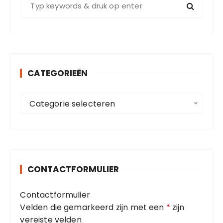
o
e
k
e
n
CATEGORIEËN
n
a
C
a
Categorie selecteren
a
r
t
:
e
g
o
CONTACTFORMULIER
r
i
Contactformulier
e
Velden die gemarkeerd zijn met een
*
zijn
ë
vereiste velden
n