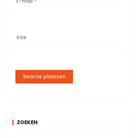
E-mail
*
Site
ZOEKEN
Z