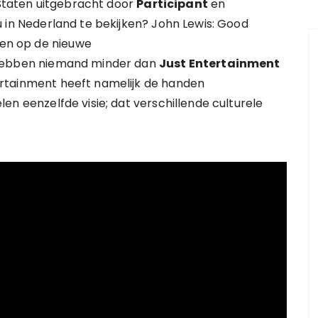
 Staten uitgebracht door
Participant
en
nu in Nederland te bekijken? John Lewis: Good
jken op de nieuwe
 hebben niemand minder dan
Just Entertainment
ertainment heeft namelijk de handen
elen eenzelfde visie; dat verschillende culturele