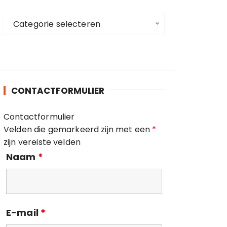
a
C
a
Categorie selecteren
a
r
t
:
e
g
o
CONTACTFORMULIER
r
i
Contactformulier
e
Velden die gemarkeerd zijn met een
*
ë
zijn vereiste velden
n
Naam
*
E-mail
*