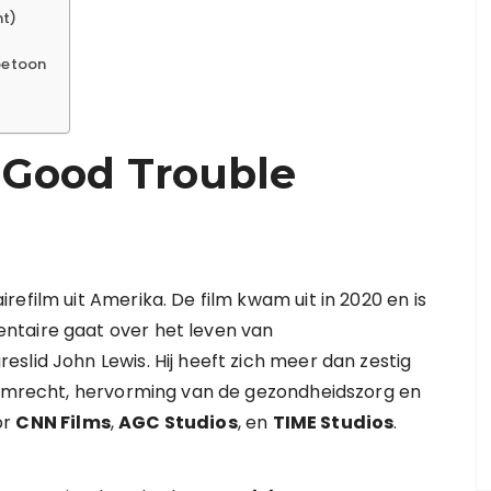
nt)
rbetoon
 Good Trouble
efilm uit Amerika. De film kwam uit in 2020 en is
ntaire gaat over het leven van
slid John Lewis. Hij heeft zich meer dan zestig
stemrecht, hervorming van de gezondheidszorg en
or
CNN Films
,
AGC Studios
, en
TIME Studios
.