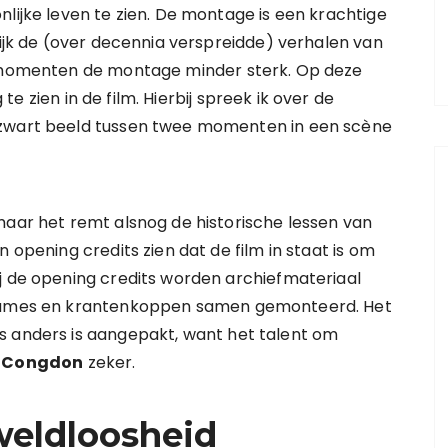
nlijke leven te zien. De montage is een krachtige
lijk de (over decennia verspreidde) verhalen van
e momenten de montage minder sterk. Op deze
te zien in de film. Hierbij spreek ik over de
 zwart beeld tussen twee momenten in een scène
maar het remt alsnog de historische lessen van
 opening credits zien dat de film in staat is om
j de opening credits worden archiefmateriaal
opnames en krantenkoppen samen gemonteerd. Het
s anders is aangepakt, want het talent om
a Congdon
zeker.
weldloosheid