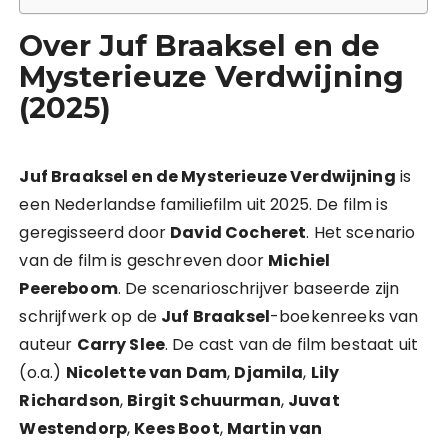
Over Juf Braaksel en de
Mysterieuze Verdwijning
(2025)
Juf Braaksel en de Mysterieuze Verdwijning
is
een Nederlandse familiefilm uit 2025. De film is
geregisseerd door
David Cocheret
. Het scenario
van de film is geschreven door
Michiel
Peereboom
. De scenarioschrijver baseerde zijn
schrijfwerk op de
Juf Braaksel
-boekenreeks van
auteur
Carry Slee
. De cast van de film bestaat uit
(o.a.)
Nicolette van Dam
,
Djamila
,
Lily
Richardson
,
Birgit Schuurman
,
Juvat
Westendorp
,
Kees Boot
,
Martin van