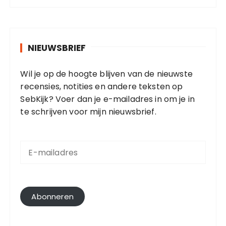
NIEUWSBRIEF
Wil je op de hoogte blijven van de nieuwste
recensies, notities en andere teksten op
SebKijk? Voer dan je e-mailadres in om je in
te schrijven voor mijn nieuwsbrief.
E
-
m
a
i
l
Abonneren
a
d