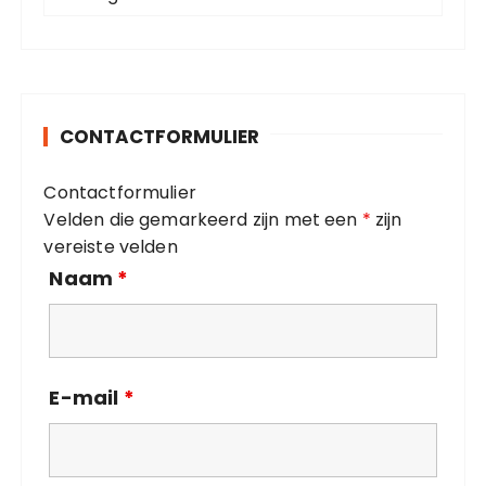
a
r
t
:
e
g
o
CONTACTFORMULIER
r
i
Contactformulier
e
Velden die gemarkeerd zijn met een
*
zijn
ë
vereiste velden
n
Naam
*
E-mail
*