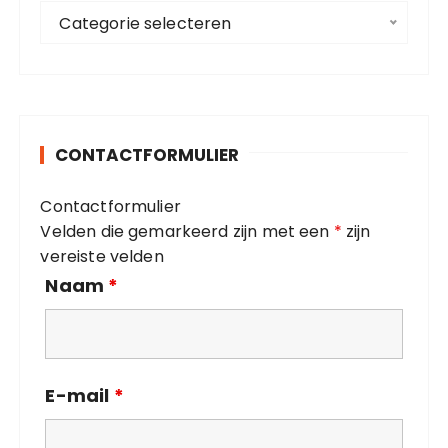
C
a
Categorie selecteren
a
r
t
:
e
g
o
CONTACTFORMULIER
r
i
Contactformulier
e
Velden die gemarkeerd zijn met een
*
zijn
ë
vereiste velden
n
Naam
*
E-mail
*