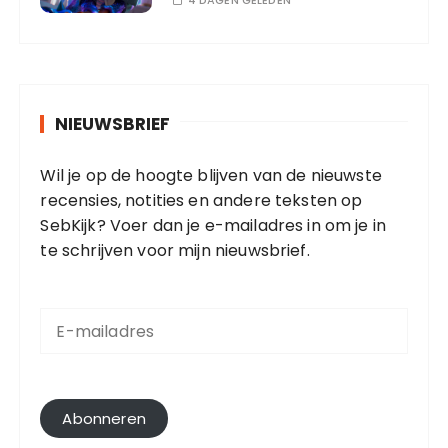
4 DAGEN GELEDEN
NIEUWSBRIEF
Wil je op de hoogte blijven van de nieuwste
recensies, notities en andere teksten op
SebKijk? Voer dan je e-mailadres in om je in
te schrijven voor mijn nieuwsbrief.
E
-
m
a
i
l
Abonneren
a