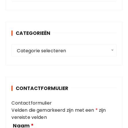
e
k
e
n
CATEGORIEËN
n
a
C
a
Categorie selecteren
a
r
t
:
e
g
o
CONTACTFORMULIER
r
i
Contactformulier
e
Velden die gemarkeerd zijn met een
*
zijn
ë
vereiste velden
n
Naam
*