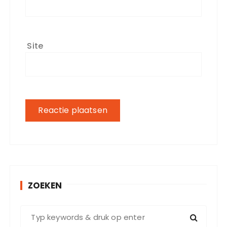
Site
ZOEKEN
Z
o