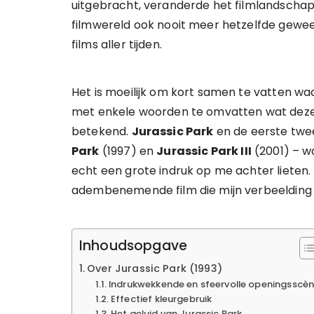
uitgebracht, veranderde het filmlandschap v
filmwereld ook nooit meer hetzelfde gewe
films aller tijden.
Het is moeilijk om kort samen te vatten waar
met enkele woorden te omvatten wat deze 
betekend.
Jurassic Park
en de eerste twe
Park
(1997) en
Jurassic Park III
(2001) – wa
echt een grote indruk op me achter lieten.
adembenemende film die mijn verbeelding en
Inhoudsopgave
Over Jurassic Park (1993)
Indrukwekkende en sfeervolle openingsscè
Effectief kleurgebruik
Het geluid van Jurassic Park