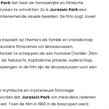
 Park
het best de fantasierijke en filmische
russen te omvatten. Zo is
Jurassic Park
een
dembenemende visuele beelden. De film oogt zowel
ie inspeelt op thema’s als familie en vriendschap.
culaire filmscènes vol dinosaurussen,
iciteit te scheppen als een humane (familie-)film.
ls hebzucht, kapitalisme, jaloezie, ouderschap,
wingen. In de film zijn de dinosaurussen voor een
de mythische en mysterieuze filmmagie
 worden dat
Jurassic Park
om meerdere redenen
eest. Toen de film in 1993 in de bioscopen werd