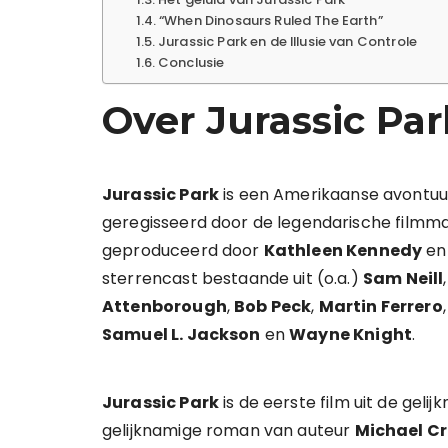
“When Dinosaurs Ruled The Earth”
Jurassic Park en de Illusie van Controle
Conclusie
Over Jurassic Par
Jurassic Park
is een Amerikaanse avontuurlij
geregisseerd door de legendarische filmm
geproduceerd door
Kathleen Kennedy
e
sterrencast bestaande uit (o.a.)
Sam Neill
Attenborough
,
Bob Peck
,
Martin Ferrero
Samuel L. Jackson
en
Wayne Knight
.
Jurassic Park
is de eerste film uit de geli
gelijknamige roman van auteur
Michael Cr