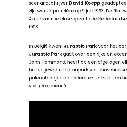
scenarioschrijver
David Koepp
geadapteer
zijn wereldpremière op 9 juni 1993. De film we
Amerikaanse bioscopen. In de Nederlandse
1993.
In België kwam
Jurassic Park
voor het eers
Jurassic Park
gaat over een rijke en exc
John Hammond, heeft op een afgelegen eil
buitengewoon themapark vol dinosauruss
paleontologen en andere experts uit om he
veiligheidsrisico’s.