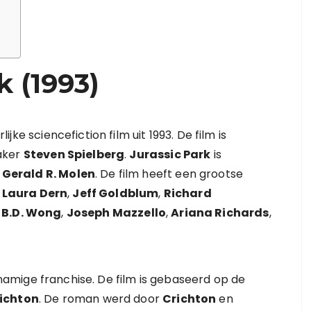
k (1993)
ke sciencefiction film uit 1993. De film is
aker
Steven Spielberg
.
Jurassic Park
is
n
Gerald R. Molen
. De film heeft een grootse
,
Laura Dern
,
Jeff Goldblum
,
Richard
,
B.D. Wong
,
Joseph Mazzello
,
Ariana Richards
,
jknamige franchise. De film is gebaseerd op de
ichton
. De roman werd door
Crichton
en