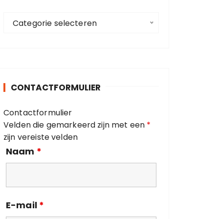
a
C
a
Categorie selecteren
a
r
t
:
e
g
o
CONTACTFORMULIER
r
i
Contactformulier
e
Velden die gemarkeerd zijn met een
*
ë
zijn vereiste velden
n
Naam
*
E-mail
*