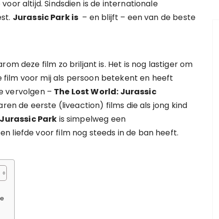
oor altijd. Sindsdien is de internationale
est.
Jurassic Park is
– en blijft – een van de beste
om deze film zo briljant is. Het is nog lastiger om
film voor mij als persoon betekent en heeft
e vervolgen –
The Lost World: Jurassic
ren de eerste (liveaction) films die als jong kind
Jurassic Park
is simpelweg een
 liefde voor film nog steeds in de ban heeft.
ne