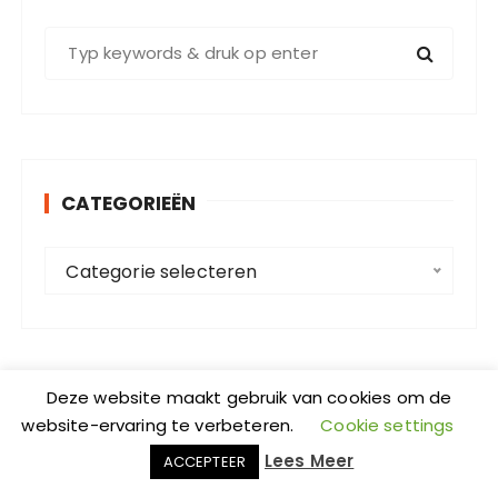
Z
o
e
k
e
n
CATEGORIEËN
n
a
C
a
Categorie selecteren
a
r
t
:
e
g
o
Deze website maakt gebruik van cookies om de
CONTACTFORMULIER
website-ervaring te verbeteren.
Cookie settings
r
i
Lees Meer
ACCEPTEER
Contactformulier
e