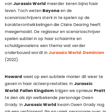
van
Jurassic World
meerder keren bijna haar
leven. Toch weten
Bayona
en de
scenarioschrijvers sterk in te spelen op de
karakterontwikkelingen die Claire Dearing heeft
meegemaakt. De regisseur en scenarioschrijver
spelen subtiel in op haar schaamte en
schuldgevoelens: een thema wat verder
onderbouwd wordt in
Jurassic World: Dominion
(2022).
Howard
weet op een subtiele manier dit weer te
geven in haar acteerprestaties. In
Jurassic
World: Fallen Kingdom
krijgen we opnieuw
Pratt
te zien als zijn welbekende personage Owen
Grady. In
Jurassic World
kwam Owen Grady nog
als een verfrissend, fijn en uniek personage over. In