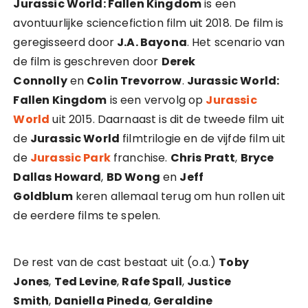
Jurassic World: Fallen Kingdom
is een
avontuurlijke sciencefiction film uit 2018. De film is
geregisseerd door
J.A. Bayona
. Het scenario van
de film is geschreven door
Derek
Connolly
en
Colin Trevorrow
.
Jurassic World:
Fallen Kingdom
is een vervolg op
Jurassic
World
uit 2015. Daarnaast is dit de tweede film uit
de
Jurassic World
filmtrilogie en de vijfde film uit
de
Jurassic Park
franchise.
Chris Pratt
,
Bryce
Dallas Howard
,
BD Wong
en
Jeff
Goldblum
keren allemaal terug om hun rollen uit
de eerdere films te spelen.
De rest van de cast bestaat uit (o.a.)
Toby
Jones
,
Ted Levine
,
Rafe Spall
,
Justice
Smith
,
Daniella Pineda
,
Geraldine