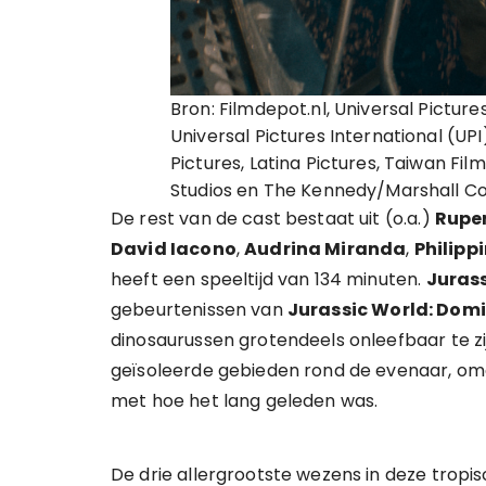
Bron: Filmdepot.nl, Universal Pictu
Universal Pictures International (UP
Pictures, Latina Pictures, Taiwan Fi
Studios en The Kennedy/Marshall 
De rest van de cast bestaat uit (o.a.)
Ruper
David Iacono
,
Audrina Miranda
,
Philipp
heeft een speeltijd van 134 minuten.
Jurass
gebeurtenissen van
Jurassic World: Dom
dinosaurussen grotendeels onleefbaar te zi
geïsoleerde gebieden rond de evenaar, om
met hoe het lang geleden was.
De drie allergrootste wezens in deze tropis