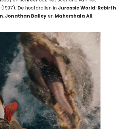
k
(1997). De hoofdrollen in
Jurassic World: Rebirth
on
,
Jonathan Bailey
en
Mahershala Ali
.