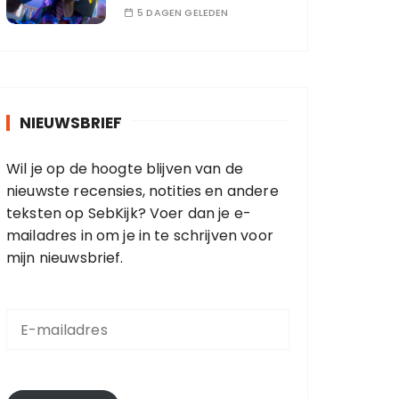
5 DAGEN GELEDEN
NIEUWSBRIEF
Wil je op de hoogte blijven van de
nieuwste recensies, notities en andere
teksten op SebKijk? Voer dan je e-
mailadres in om je in te schrijven voor
mijn nieuwsbrief.
E
-
m
a
i