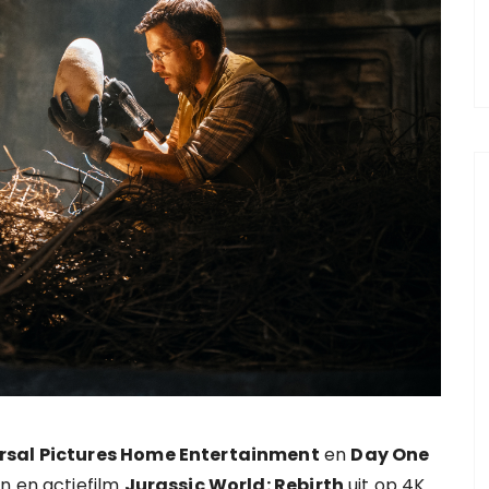
rsal Pictures Home Entertainment
en
Day One
on en actiefilm
Jurassic World: Rebirth
uit op 4K