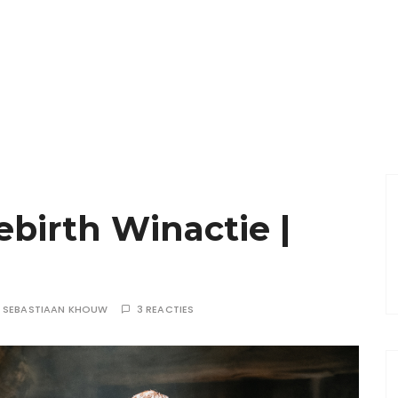
ebirth Winactie |
R
SEBASTIAAN KHOUW
3 REACTIES