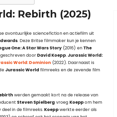
ld: Rebirth (2025)
 avontuurlijke sciencefiction en actiefilm uit
Edwards
. Deze Britse filmmaker kun je kennen
ogue One: A Star Wars Story
(2016) en
The
is geschreven door
David Koepp
.
Jurassic World:
rassic World: Dominion
(2022). Daarnaast is
 de
Jurassic World
filmreeks en de zevende film
ebirth
werden gemaakt kort na de release van
roducent
Steven Spielberg
vroeg
Koepp
om hem
 deel in de filmreeks.
Koepp
werkte eerder als
1993) en schreef ook het scenario van het