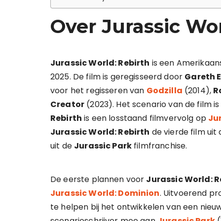
Over Jurassic Wor
Jurassic World: Rebirth
is een Amerikaanse
2025. De film is geregisseerd door
Gareth 
voor het regisseren van
Godzilla
(2014),
R
Creator
(2023). Het scenario van de film 
Rebirth
is een losstaand filmvervolg op
Ju
Jurassic World: Rebirth
de vierde film uit
uit de
Jurassic Park
filmfranchise.
De eerste plannen voor
Jurassic World: R
Jurassic World: Dominion
. Uitvoerend p
te helpen bij het ontwikkelen van een nieuw
scenarioschrijver mee aan
Jurassic Park
(