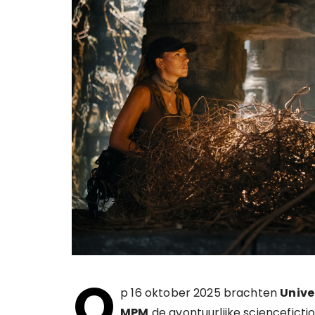
O
p 16 oktober 2025 brachten
Unive
MPM
de avontuurlijke scienceficti