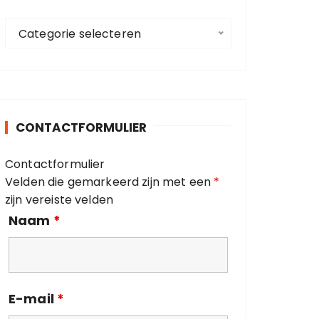
a
C
a
Categorie selecteren
a
r
t
:
e
g
o
CONTACTFORMULIER
r
i
Contactformulier
e
Velden die gemarkeerd zijn met een
*
ë
zijn vereiste velden
n
Naam
*
E-mail
*