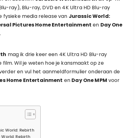
 Blu-ray), Blu-ray, DVD en 4K Ultra HD Blu-ray
de fysieke media release van
Jurassic World:
ersal Pictures Home Entertainment
en
Day One
.
rth
mag ik drie keer een 4K Ultra HD Blu-ray
 film. Wil je weten hoe je kansmaakt op ze
kel verder en vul het aanmeldformulier onderaan de
res Home Entertainment
en
Day One MPM
voor
c World: Rebirth
 World: Rebirth