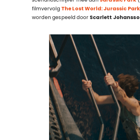
filmvervolg
The Lost World: Jurassic Par
worden gespeeld door
Scarlett Johanss