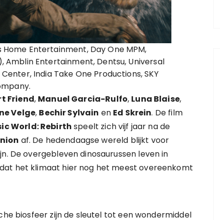
res Home Entertainment, Day One MPM,
I), Amblin Entertainment, Dentsu, Universal
lm Center, India Take One Productions, SKY
Company.
t Friend
,
Manuel Garcia-Rulfo
,
Luna Blaise
,
ine Velge
,
Bechir Sylvain
en
Ed Skrein
. De film
ic World: Rebirth
speelt zich vijf jaar na de
inion
af. De hedendaagse wereld blijkt voor
jn. De overgebleven dinosaurussen leven in
dat het klimaat hier nog het meest overeenkomt
che biosfeer zijn de sleutel tot een wondermiddel