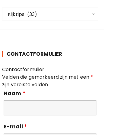
a
C
a
Kijktips  (33)
a
r
t
:
e
g
o
CONTACTFORMULIER
r
i
Contactformulier
e
Velden die gemarkeerd zijn met een
*
ë
zijn vereiste velden
n
Naam
*
E-mail
*