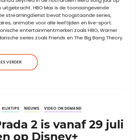
nda Seyfried in de hoofdrollen werd vorig jaar op
n uitgebracht. HBO Max is de toonaangevende
 De streamingdienst bevat hoogstaande series,
s, animatie voor alle leeftijden en live-sport.
conische entertainmentmerken zoals HBO, Warner
ndarische series zoals Friends en The Big Bang Theory.
EES VERDER
KIJKTIPS
NIEUWS
VIDEO ON DEMAND
ada 2 is vanaf 29 juli
ien op Disney+