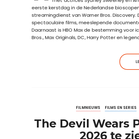
met actrices Sydney Sweeney en Ama
eerste kerstdag in de Nederlandse bioscope
streamingdienst van Warner Bros. Discovery.
spectaculaire films, meeslepende documentaire
Daarnaast is HBO Max de bestemming voor i
Bros., Max Originals, DC, Harry Potter en lege
L
FILMNIEUWS
FILMS EN SERIES
The Devil Wears Pr
2026 te z