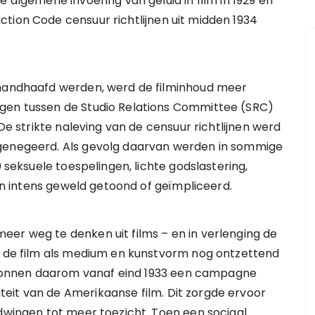
e algemene invoering van geluid in film in 1929 en
tion Code censuur richtlijnen uit midden 1934
ehandhaafd werden, werd de filminhoud meer
ngen tussen de Studio Relations Committee (SRC)
 De strikte naleving van de censuur richtlijnen werd
 genegeerd. Als gevolg daarvan werden in sommige
0 seksuele toespelingen, lichte godslastering,
 en intens geweld getoond of geïmpliceerd.
er weg te denken uit films – en in verlenging de
as de film als medium en kunstvorm nog ontzettend
gonnen daarom vanaf eind 1933 een campagne
eit van de Amerikaanse film. Dit zorgde ervoor
 dwingen tot meer toezicht. Toen een sociaal