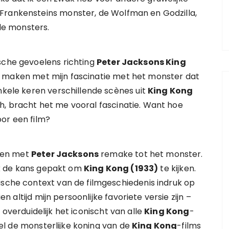
Frankensteins monster, de Wolfman en Godzilla,
le monsters.
sche gevoelens richting
Peter Jacksons King
e maken met mijn fascinatie met het monster dat
nkele keren verschillende scènes uit
King Kong
, bracht het me vooral fascinatie. Want hoe
or een film?
men met
Peter Jacksons
remake tot het monster.
ijk de kans gepakt om
King Kong (1933)
te kijken.
ische context van de filmgeschiedenis indruk op
en altijd mijn persoonlijke favoriete versie zijn –
s overduidelijk het iconischt van alle
King Kong
-
 de monsterlijke koning van de
King Kong
-films