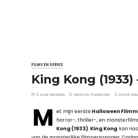
FILMS EN SERIES
King Kong (1933) 
4 JAAR GELEDEN
LEESTIJD:
9 MINUTEN
DOOR
SEB
M
et mijn eerste
Halloween Filmm
horror-, thriller-, en monsterfil
Kong (1933)
.
King Kong
kan naa
van de monsterlijke filmpersonages. Ondan