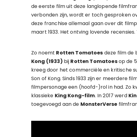
de eerste film uit deze langlopende filmfra
verbonden zijn, wordt er toch gesproken 
deze franchise allemaal gaan over dit fil
maart 1933. Het ontving lovende recensies. 
Zo noemt
Rotten Tomatoes
deze film de 
Kong (1933)
bij
Rotten Tomatoes
op de 56
kreeg door het commerciële en kritische 
Son of Kong. Sinds 1933 zijn er meerdere f
filmpersonage een (hoofd-)rol in had. Zo 
klassieke
King Kong-film
. In 2017 werd
Ki
toegevoegd aan de
MonsterVerse
filmfra