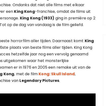
nchise. Ondanks dat niet alle films met elkaar
over een
King Kong
-franchise, omdat de films uit
mpersonage.
King Kong (1933)
ging in première op 2
Tot op de dag van vandaag is de film geliefd.
beste horrorfilm aller tijden. Daarnaast komt
King
ste plaats van beste films aller tijden. King Kong
succes hetzelfde jaar nog een vervolg genaamd
ilms uitgekomen waar het monsterlijke
kwamen er in 1976 en 2005 een remake uit van de
ng Kong
, met de film
Kong: Skull Island
,
nchise van
Legendary Pictures
.