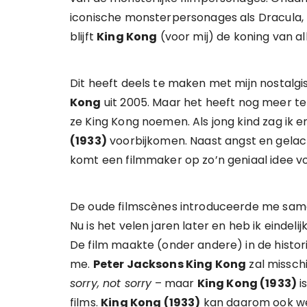
iconische monsterpersonages als Dracula, 
blijft
King Kong
(voor mij) de koning van al
Dit heeft deels te maken met mijn nostalgi
Kong
uit 2005. Maar het heeft nog meer t
ze King Kong noemen. Als jong kind zag ik e
(1933)
voorbijkomen. Naast angst en gelach
komt een filmmaker op zo’n geniaal idee vo
De oude filmscènes introduceerde me sa
Nu is het velen jaren later en heb ik eindel
De film maakte (onder andere) in de histor
me.
Peter Jacksons King Kong
zal misschi
sorry, not sorry
– maar
King Kong (1933)
i
films.
King Kong (1933)
kan daarom ook wel