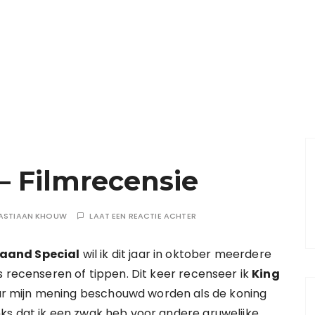
– Filmrecensie
ASTIAAN KHOUW
LAAT EEN REACTIE ACHTER
aand Special
wil ik dit jaar in oktober meerdere
ms recenseren of tippen. Dit keer recenseer ik
King
r mijn mening beschouwd worden als de koning
ks dat ik een zwak heb voor andere gruwelijke