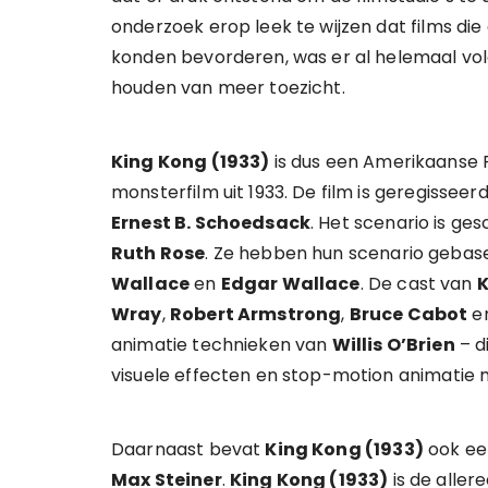
onderzoek erop leek te wijzen dat films di
konden bevorderen, was er al helemaal vol
houden van meer toezicht.
King Kong (1933)
is dus een Amerikaanse 
monsterfilm uit 1933. De film is geregisse
Ernest B. Schoedsack
. Het scenario is g
Ruth Rose
. Ze hebben hun scenario gebas
Wallace
en
Edgar Wallace
. De cast van
K
Wray
,
Robert Armstrong
,
Bruce Cabot
e
animatie technieken van
Willis O’Brien
– d
visuele effecten en stop-motion animatie 
Daarnaast bevat
King Kong (1933)
ook een
Max Steiner
.
King Kong (1933)
is de aller