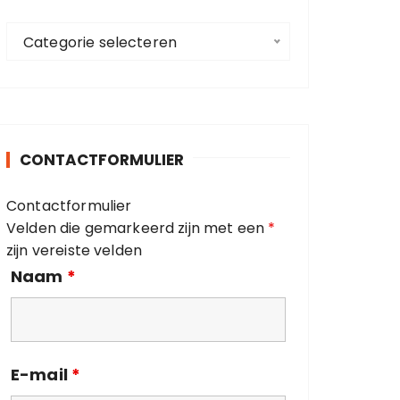
a
C
a
Categorie selecteren
a
r
t
:
e
g
o
CONTACTFORMULIER
r
i
Contactformulier
e
Velden die gemarkeerd zijn met een
*
ë
zijn vereiste velden
n
Naam
*
E-mail
*