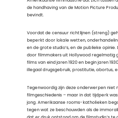
Amerikaanse filmindustrie dat zich tussen d
de handhaving van de Motion Picture Produc
bevindt.
Voordat de censuur richtlijnen (streng) g
beperkt door lokale wetten, onderhandeli
en de grote studio’s, en de publieke opinie.
door filmmakers uit Hollywood regelmatig
films van eind jaren 1920 en begin jaren 193
illegaal drugsgebruik, prostitutie, abortus,
Tegenwoordig zijn deze onderwerpen niet me
filmgeschiedenis – maar in dat tijdperk w
jong. Amerikaanse rooms-katholieken be
tegen wat ze beschouwden als de immoralit
dat er druk ontstond om de filmstudio’s te