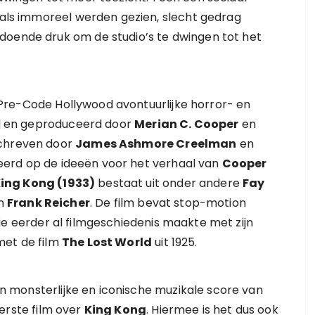
e als immoreel werden gezien, slecht gedrag
doende druk om de studio’s te dwingen tot het
Pre-Code Hollywood avontuurlijke horror- en
erd en geproduceerd door
Merian C. Cooper
en
eschreven door
James Ashmore Creelman
en
eerd op de ideeën voor het verhaal van
Cooper
ing Kong (1933)
bestaat uit onder andere
Fay
n
Frank Reicher
. De film bevat stop-motion
ie eerder al filmgeschiedenis maakte met zijn
met de film
The Lost World
uit 1925.
 monsterlijke en iconische muzikale score van
eerste film over
King Kong
. Hiermee is het dus ook