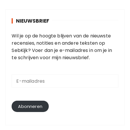
NIEUWSBRIEF
Wil je op de hoogte blijven van de nieuwste
recensies, notities en andere teksten op
SebKijk? Voer dan je e-mailadres in om je in
te schrijven voor mijn nieuwsbrief.
E
-
m
a
i
l
Abonneren
a
d
r