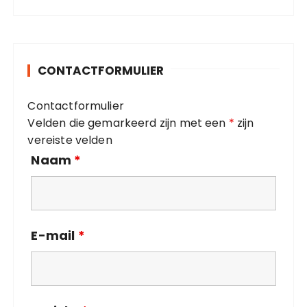
t
:
e
g
o
CONTACTFORMULIER
r
i
Contactformulier
e
Velden die gemarkeerd zijn met een
*
zijn
ë
vereiste velden
n
Naam
*
E-mail
*