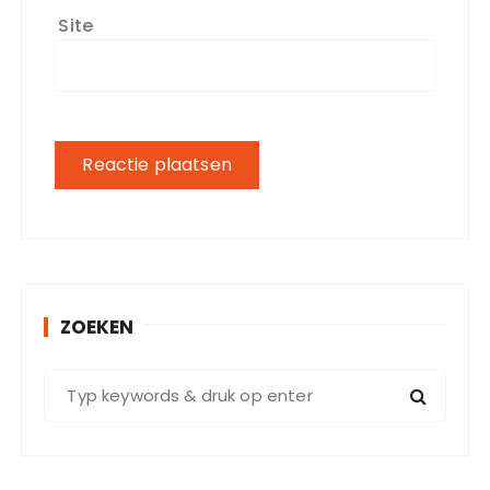
Site
ZOEKEN
Z
o
e
k