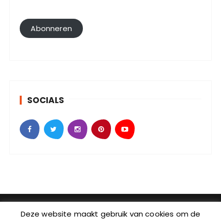
a
i
l
Abonneren
a
d
r
e
s
SOCIALS
SebKijk | KvK-nummer: 88438686 | Btw-id nummer:
Deze website maakt gebruik van cookies om de