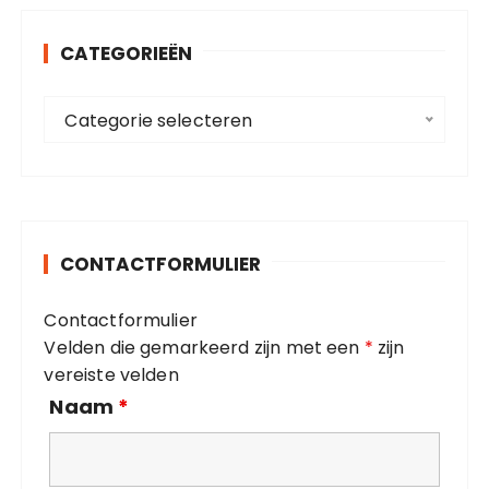
e
n
CATEGORIEËN
n
a
C
a
Categorie selecteren
a
r
t
:
e
g
o
CONTACTFORMULIER
r
i
Contactformulier
e
Velden die gemarkeerd zijn met een
*
zijn
ë
vereiste velden
n
Naam
*