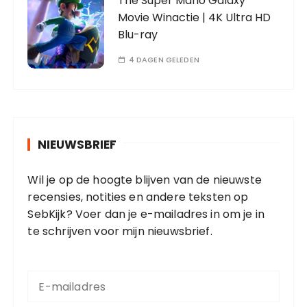
The Super Mario Galaxy
Movie Winactie | 4K Ultra HD
Blu-ray
4 DAGEN GELEDEN
NIEUWSBRIEF
Wil je op de hoogte blijven van de nieuwste
recensies, notities en andere teksten op
SebKijk? Voer dan je e-mailadres in om je in
te schrijven voor mijn nieuwsbrief.
E
-
m