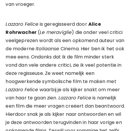
van vroeger.
Lazzaro Felice
is geregisseerd door
Alice
Rohrwacher
(
Le meraviglie
) die onder veel critici
veelgeprezen wordt als een opkomend auteur van
de moderne
Italiaanse
Cinema. Hier ben ik het ook
mee eens. Ondanks dat ik de film minder sterk
vond dan vele andere critici, zie ik veel potentie in
deze regisseuse. Ze weet namelijk een
hoogwerkende symbolische film te maken met
Lazzaro
Felice
waarbij je als kijker snakt om meer
van haar te gaan zien.
Lazzaro Felice
is namelijk
een film die meer vragen creëert dan beantwoord.
Hierdoor snak je als kijker naar antwoorden en wil
je deze antwoorden terugvinden in haar vorige en
opkomende films. Terwijl voor sommige het zelfs