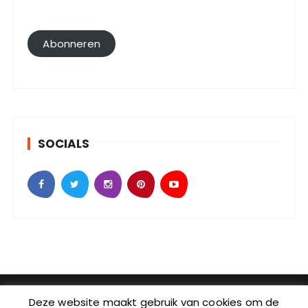
a
i
l
Abonneren
a
d
r
e
s
SOCIALS
SebKijk | KvK-nummer: 88438686 | Btw-id nummer:
Deze website maakt gebruik van cookies om de