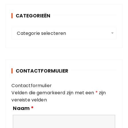
e
n
CATEGORIEËN
n
a
C
a
Categorie selecteren
a
r
t
:
e
g
o
CONTACTFORMULIER
r
i
Contactformulier
e
Velden die gemarkeerd zijn met een
*
zijn
ë
vereiste velden
n
Naam
*