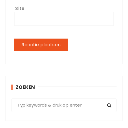
Site
ZOEKEN
Z
o
e
k