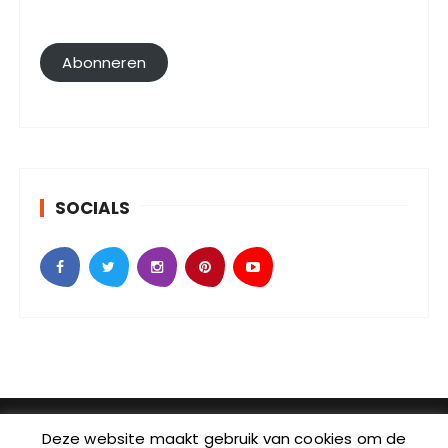
a
i
l
Abonneren
a
d
r
e
s
SOCIALS
SebKijk | KvK-nummer: 88438686 | Btw-id nummer:
Deze website maakt gebruik van cookies om de