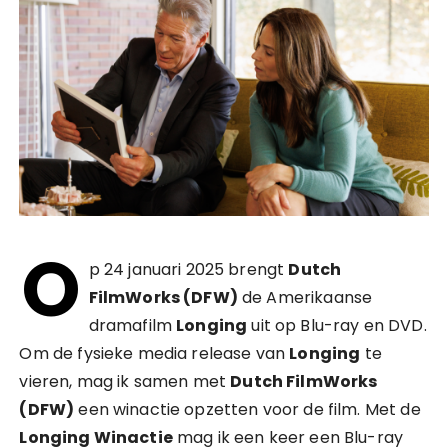
O
p 24 januari 2025 brengt
Dutch
FilmWorks (DFW)
de Amerikaanse
dramafilm
Longing
uit op Blu-ray en DVD.
Om de fysieke media release van
Longing
te
vieren, mag ik samen met
Dutch FilmWorks
(DFW)
een winactie opzetten voor de film. Met de
Longing Winactie
mag ik een keer een Blu-ray