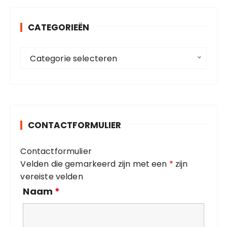
e
n
CATEGORIEËN
n
a
C
a
Categorie selecteren
a
r
t
:
e
g
o
CONTACTFORMULIER
r
i
Contactformulier
e
Velden die gemarkeerd zijn met een
*
zijn
ë
vereiste velden
n
Naam
*