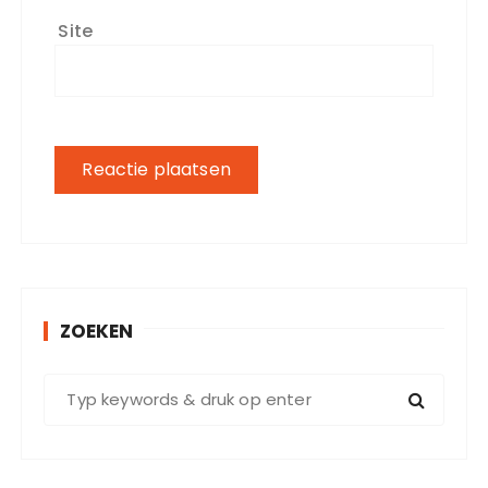
Site
ZOEKEN
Z
o
e
k