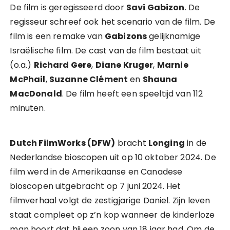
De film is geregisseerd door
Savi Gabizon
. De
regisseur schreef ook het scenario van de film. De
film is een remake van
Gabizons
gelijknamige
Israëlische film. De cast van de film bestaat uit
(o.a.)
Richard Gere
,
Diane Kruger
,
Marnie
McPhail
,
Suzanne Clément
en
Shauna
MacDonald
. De film heeft een speeltijd van 112
minuten.
Dutch FilmWorks (DFW)
bracht
Longing
in de
Nederlandse bioscopen uit op 10 oktober 2024. De
film werd in de Amerikaanse en Canadese
bioscopen uitgebracht op 7 juni 2024. Het
filmverhaal volgt de zestigjarige Daniel. Zijn leven
staat compleet op z’n kop wanneer de kinderloze
man hoort dat hij een zoon van 18 jaar had. Om de