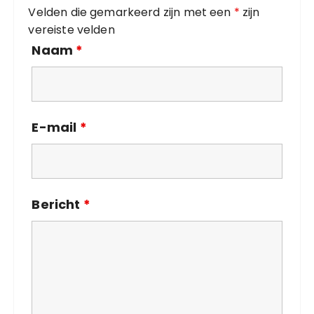
Velden die gemarkeerd zijn met een
*
zijn
ë
vereiste velden
n
Naam
*
E-mail
*
Bericht
*