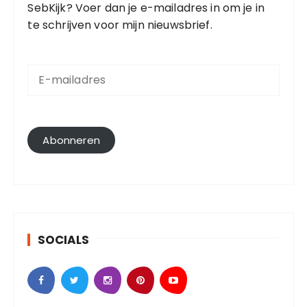
SebKijk? Voer dan je e-mailadres in om je in
te schrijven voor mijn nieuwsbrief.
E
-
m
a
i
l
Abonneren
a
d
r
e
s
SOCIALS