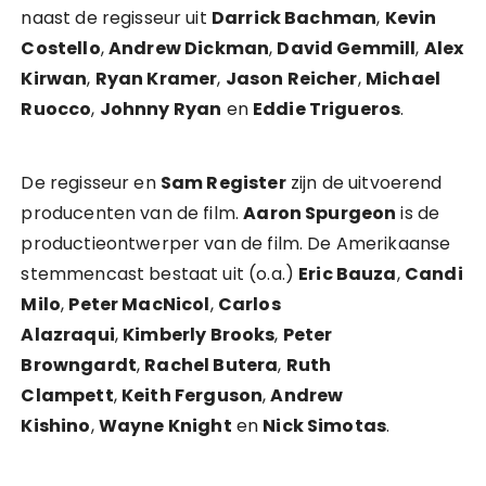
naast de regisseur uit
Darrick Bachman
,
Kevin
Costello
,
Andrew Dickman
,
David Gemmill
,
Alex
Kirwan
,
Ryan Kramer
,
Jason Reicher
,
Michael
Ruocco
,
Johnny Ryan
en
Eddie Trigueros
.
De regisseur en
Sam Register
zijn de uitvoerend
producenten van de film.
Aaron Spurgeon
is de
productieontwerper van de film. De Amerikaanse
stemmencast bestaat uit (o.a.)
Eric Bauza
,
Candi
Milo
,
Peter MacNicol
,
Carlos
Alazraqui
,
Kimberly Brooks
,
Peter
Browngardt
,
Rachel Butera
,
Ruth
Clampett
,
Keith Ferguson
,
Andrew
Kishino
,
Wayne Knight
en
Nick Simotas
.