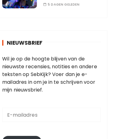
5 DAGEN GELEDEN
NIEUWSBRIEF
Wil je op de hoogte blijven van de
nieuwste recensies, notities en andere
teksten op SebKijk? Voer dan je e-
mailadres in om je in te schrijven voor
mijn nieuwsbrief.
E
-
m
a
i