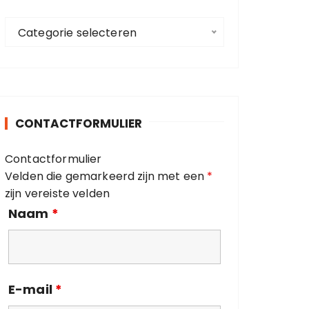
a
C
a
Categorie selecteren
a
r
t
:
e
g
o
CONTACTFORMULIER
r
i
Contactformulier
e
Velden die gemarkeerd zijn met een
*
ë
zijn vereiste velden
n
Naam
*
E-mail
*