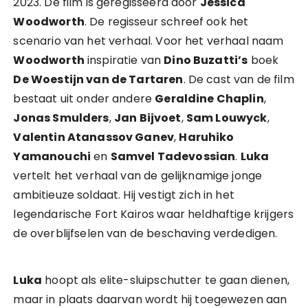
2023. De film is geregisseerd door
Jessica
Woodworth
. De regisseur schreef ook het
scenario van het verhaal. Voor het verhaal naam
Woodworth
inspiratie van
Dino Buzatti’s
boek
De Woestijn van de Tartaren
. De cast van de film
bestaat uit onder andere
Geraldine Chaplin
,
Jonas Smulders
,
Jan Bijvoet
,
Sam Louwyck
,
Valentin Atanassov Ganev
,
Haruhiko
Yamanouchi
en
Samvel Tadevossian
.
Luka
vertelt het verhaal van de gelijknamige jonge
ambitieuze soldaat. Hij vestigt zich in het
legendarische Fort Kairos waar heldhaftige krijgers
de overblijfselen van de beschaving verdedigen.
Luka
hoopt als elite-sluipschutter te gaan dienen,
maar in plaats daarvan wordt hij toegewezen aan