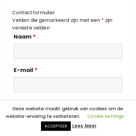
i
Contactformulier
e
Velden die gemarkeerd zijn met een
*
zijn
ë
vereiste velden
n
Naam
*
E-mail
*
Bericht
*
Deze website maakt gebruik van cookies om de
website-ervaring te verbeteren.
Cookie settings
Lees Meer
ACCEPTEER