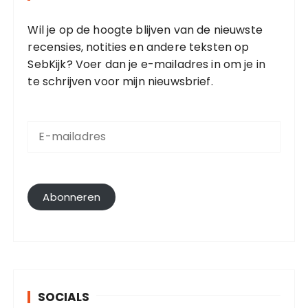
Wil je op de hoogte blijven van de nieuwste
recensies, notities en andere teksten op
SebKijk? Voer dan je e-mailadres in om je in
te schrijven voor mijn nieuwsbrief.
E
-
m
a
i
l
Abonneren
a
d
r
e
s
SOCIALS