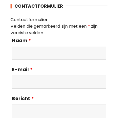
o
CONTACTFORMULIER
r
i
Contactformulier
e
Velden die gemarkeerd zijn met een
*
zijn
ë
vereiste velden
n
Naam
*
E-mail
*
Bericht
*