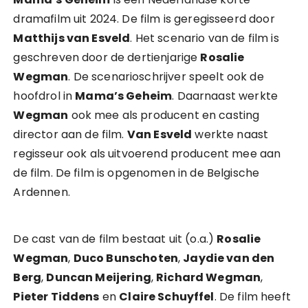
dramafilm uit 2024. De film is geregisseerd door
Matthijs van Esveld
. Het scenario van de film is
geschreven door de dertienjarige
Rosalie
Wegman
. De scenarioschrijver speelt ook de
hoofdrol in
Mama’s Geheim
. Daarnaast werkte
Wegman
ook mee als producent en casting
director aan de film.
Van Esveld
werkte naast
regisseur ook als uitvoerend producent mee aan
de film. De film is opgenomen in de Belgische
Ardennen.
De cast van de film bestaat uit (o.a.)
Rosalie
Wegman
,
Duco Bunschoten
,
Jaydie van den
Berg
,
Duncan Meijering
,
Richard Wegman
,
Pieter Tiddens
en
Claire Schuyffel
. De film heeft