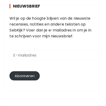
NIEUWSBRIEF
Wil je op de hoogte blijven van de nieuwste
recensies, notities en andere teksten op
SebKijk? Voer dan je e-mailadres in om je in
te schrijven voor mijn nieuwsbrief.
E
-
m
a
i
l
Abonneren
a
d
r
e
s