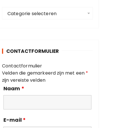
a
C
a
Categorie selecteren
a
r
t
:
e
g
o
CONTACTFORMULIER
r
i
Contactformulier
e
Velden die gemarkeerd zijn met een
*
ë
zijn vereiste velden
n
Naam
*
E-mail
*