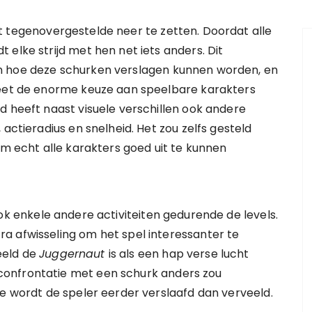
 tegenovergestelde neer te zetten. Doordat alle
elke strijd met hen net iets anders. Dit
n hoe deze schurken verslagen kunnen worden, en
weet de enorme keuze aan speelbare karakters
d heeft naast visuele verschillen ook andere
actieradius en snelheid. Het zou zelfs gesteld
om echt alle karakters goed uit te kunnen
ook enkele andere activiteiten gedurende de levels.
a afwisseling om het spel interessanter te
eeld de
Juggernaut
is als een hap verse lucht
onfrontatie met een schurk anders zou
me wordt de speler eerder verslaafd dan verveeld.