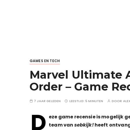
GAMES EN TECH
Marvel Ultimate A
Order – Game Rec
7 JAAR GELEDEN
LEESTIJD:
5 MINUTEN
DOOR
ALE
D
eze game recensie is mogelijk 
team van
sebkijk!
heeft ontvan