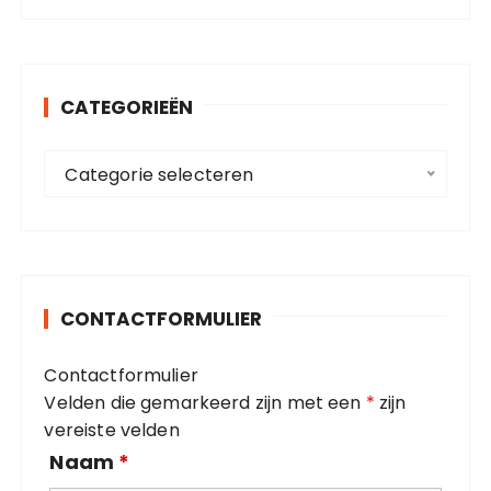
e
k
e
n
CATEGORIEËN
n
a
C
a
Categorie selecteren
a
r
t
:
e
g
o
CONTACTFORMULIER
r
i
Contactformulier
e
Velden die gemarkeerd zijn met een
*
zijn
ë
vereiste velden
n
Naam
*