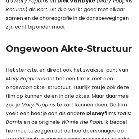
als
Mary Poppins
en
Dick Van Dyke
(
Mary Poppins
Returns
) als
Bert
. Dit duo werkt goed met elkaar
samen en de choreografie in de dansbewegingen
zijn echt bijzonder mooi.
Ongewoon Akte-Structuur
Het sterkste, en direct ook het zwakste, punt van
Mary Poppins
is dat het een film is met een
ongewoon akte-structuur. Tuurlijk zou je ook deze
film op kunnen delen in drie aktes. Maar daarmee
zou je
Mary Poppins
te kort kunnen doen. De film
voelt een beetje aan als andere
Disney
films zoals;
Bambi
en de originele
Winnie the Pooh
. Ik bedoel
hiermee te zeggen dat de hoofdpersonages op