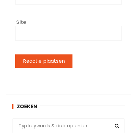
Site
ZOEKEN
Z
o