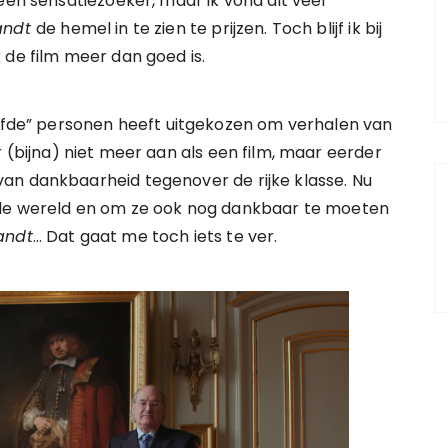
een sensatiezoeker, maar ik vond dit veel
andt
de hemel in te zien te prijzen. Toch blijf ik bij
 de film meer dan goed is.
elfde” personen heeft uitgekozen om verhalen van
 (bijna) niet meer aan als een film, maar eerder
an dankbaarheid tegenover de rijke klasse. Nu
r de wereld en om ze ook nog dankbaar te moeten
andt
… Dat gaat me toch iets te ver.