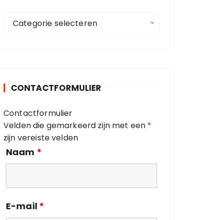
a
C
a
Categorie selecteren
a
r
t
:
e
g
o
CONTACTFORMULIER
r
i
Contactformulier
e
Velden die gemarkeerd zijn met een
*
ë
zijn vereiste velden
n
Naam
*
E-mail
*