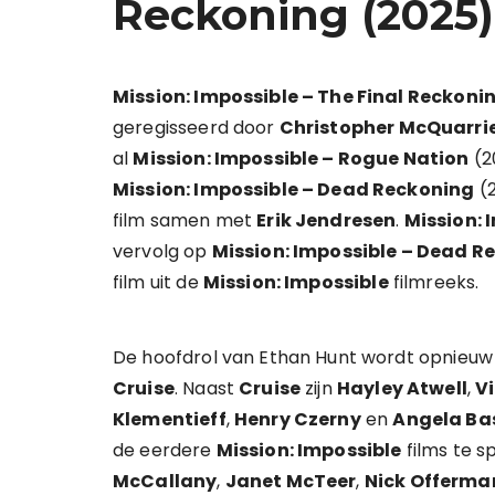
Reckoning (2025)
Mission: Impossible – The Final Reckoni
geregisseerd door
Christopher McQuarri
al
Mission: Impossible – Rogue Nation
(2
Mission: Impossible – Dead Reckoning
(2
film samen met
Erik Jendresen
.
Mission: 
vervolg op
Mission: Impossible – Dead R
film uit de
Mission: Impossible
filmreeks.
De hoofdrol van Ethan Hunt wordt opnieu
Cruise
. Naast
Cruise
zijn
Hayley Atwell
,
V
Klementieff
,
Henry Czerny
en
Angela Ba
de eerdere
Mission: Impossible
films te s
McCallany
,
Janet McTeer
,
Nick Offerma