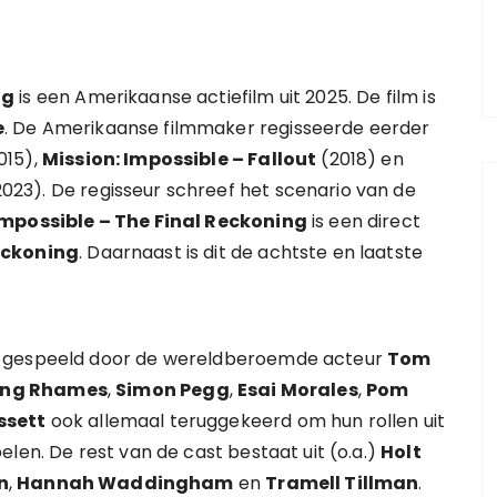
ng
is een Amerikaanse actiefilm uit 2025. De film is
e
. De Amerikaanse filmmaker regisseerde eerder
015),
Mission: Impossible – Fallout
(2018) en
023). De regisseur schreef het scenario van de
Impossible – The Final Reckoning
is een direct
eckoning
. Daarnaast is dit de achtste en laatste
w gespeeld door de wereldberoemde acteur
Tom
ing Rhames
,
Simon Pegg
,
Esai Morales
,
Pom
ssett
ook allemaal teruggekeerd om hun rollen uit
pelen. De rest van de cast bestaat uit (o.a.)
Holt
n
,
Hannah Waddingham
en
Tramell Tillman
.