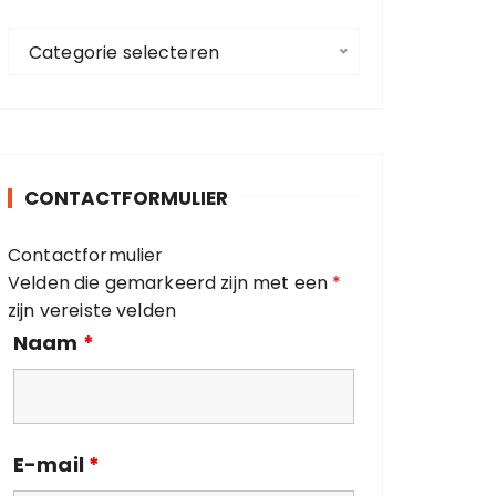
a
C
a
Categorie selecteren
a
r
t
:
e
g
o
CONTACTFORMULIER
r
i
Contactformulier
e
Velden die gemarkeerd zijn met een
*
ë
zijn vereiste velden
n
Naam
*
E-mail
*