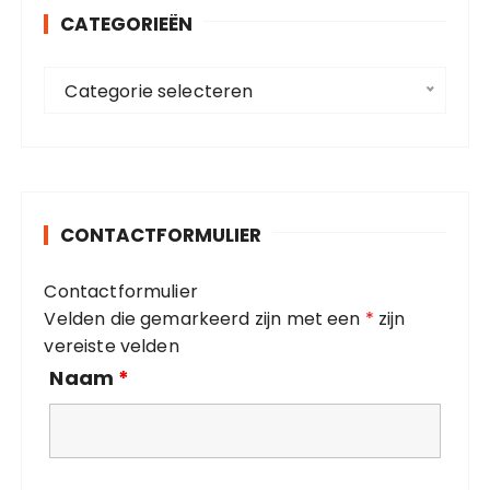
CATEGORIEËN
n
a
C
a
Categorie selecteren
a
r
t
:
e
g
o
CONTACTFORMULIER
r
i
Contactformulier
e
Velden die gemarkeerd zijn met een
*
zijn
ë
vereiste velden
n
Naam
*