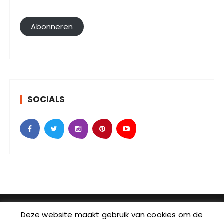
i
l
Abonneren
a
d
r
e
s
SOCIALS
SebKijk | KvK-nummer: 88438686 | Btw-id nummer:
Deze website maakt gebruik van cookies om de
NL004601935B09 | Adres: Johan Jongkindstraat 2-K |