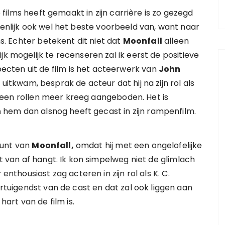
 films heeft gemaakt in zijn carrière is zo gezegd
igenlijk ook wel het beste voorbeeld van, want naar
ms. Echter betekent dit niet dat
Moonfall
alleen
jk mogelijk te recenseren zal ik eerst de positieve
cten uit de film is het acteerwerk van
John
r uitkwam, besprak de acteur dat hij na zijn rol als
geen rollen meer kreeg aangeboden. Het is
h
hem dan alsnog heeft gecast in zijn rampenfilm.
punt van
Moonfall,
omdat hij met een ongelofelijke
ht van af hangt. Ik kon simpelweg niet de glimlach
enthousiast zag acteren in zijn rol als K. C.
tuigendst van de cast en dat zal ook liggen aan
hart van de film is.