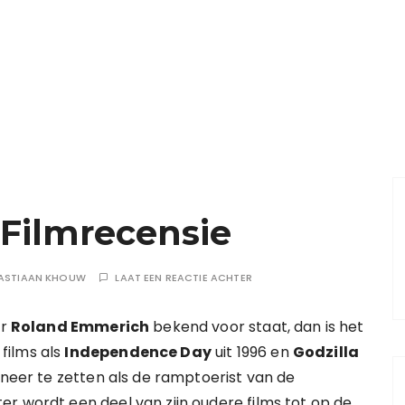
 Filmrecensie
ASTIAAN KHOUW
LAAT EEN REACTIE ACHTER
ur
Roland Emmerich
bekend voor staat, dan is het
films als
Independence Day
uit 1996 en
Godzilla
l neer te zetten als de ramptoerist van de
r wordt een deel van zijn oudere films tot op de