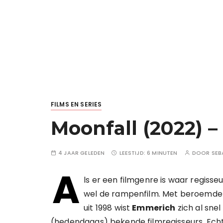
FILMS EN SERIES
Moonfall (2022) –
4 JAAR GELEDEN
LEESTIJD:
6 MINUTEN
DOOR
SEB
A
ls er een filmgenre is waar regisse
wel de rampenfilm. Met beroemde 
uit 1998 wist
Emmerich
zich al sne
(hedendaags) bekende filmregisseurs. Echte