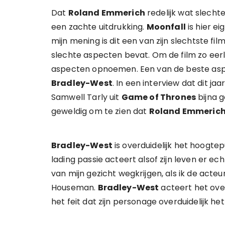
Dat
Roland Emmerich
redelijk wat slechte
een zachte uitdrukking.
Moonfall
is hier e
mijn mening is dit een van zijn slechtste fil
slechte aspecten bevat. Om de film zo eerli
aspecten opnoemen. Een van de beste aspe
Bradley-West
. In een interview dat dit jaa
Samwell Tarly uit
Game of Thrones
bijna 
geweldig om te zien dat
Roland Emmeric
Bradley-West
is overduidelijk het hoogte
lading passie acteert alsof zijn leven er ec
van mijn gezicht wegkrijgen, als ik de acteur 
Houseman.
Bradley-West
acteert het over
het feit dat zijn personage overduidelijk het 