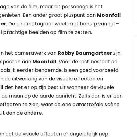
age van de film, maar dit personage is het
 genieten. Een ander groot pluspunt aan
Moonfall
er
. De cinematograaf weet met behulp van de –
 prachtige beelden op film te zetten.
n het camerawerk van
Robby Baumgartner
zijn
 aspecten aan
Moonfall
. Voor de rest bestaat de
. Zoals ik eerder benoemde, is een goed voorbeeld
in de uitwerking van de visuele effecten en
ll
ziet het er op zijn best uit wanneer de visuele
 de maan op de aarde aanricht. Zelfs dan is er een
e effecten te zien, want de ene catastrofale scène
uit dan de andere.
dat de visuele effecten er ongelofelijk nep