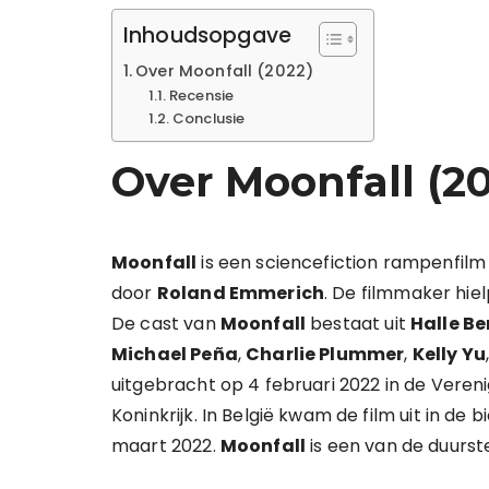
Inhoudsopgave
Over Moonfall (2022)
Recensie
Conclusie
Over Moonfall (2
Moonfall
is een sciencefiction rampenfilm 
door
Roland Emmerich
. De filmmaker hiel
De cast van
Moonfall
bestaat uit
Halle Be
Michael Peña
,
Charlie Plummer
,
Kelly Yu
uitgebracht op 4 februari 2022 in de Vere
Koninkrijk. In België kwam de film uit in d
maart 2022.
Moonfall
is een van de duurste