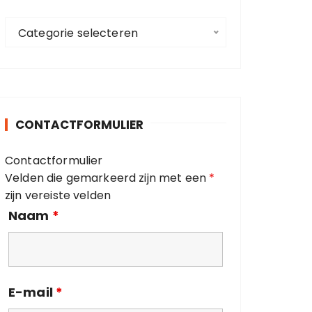
a
C
a
Categorie selecteren
a
r
t
:
e
g
o
CONTACTFORMULIER
r
i
Contactformulier
e
Velden die gemarkeerd zijn met een
*
ë
zijn vereiste velden
n
Naam
*
E-mail
*