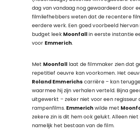
dag van vandaag nog gewaardeerd door een
filmliefhebbers weten dat de recentere fi
eerdere werk. Een goed voorbeeld hiervan i
budget leek
Moonfall
in eerste instantie 
voor
Emmerich
.
Met
Moonfall
laat de filmmaker zien dat 
repetitief oeuvre kan voorkomen. Het oeuv
Roland Emmerichs
carrière – kan terugge
waarmee hij zijn verhalen verteld. Bijna g
uitgewerkt – zeker niet voor een regisseu
rampenfilms.
Emmerich
wilde met
Moonfa
zekere zin is dit hem ook gelukt. Alleen ni
namelijk het bestaan van de film.