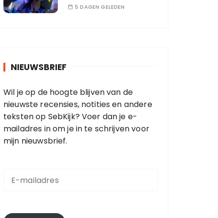
5 DAGEN GELEDEN
NIEUWSBRIEF
Wil je op de hoogte blijven van de
nieuwste recensies, notities en andere
teksten op SebKijk? Voer dan je e-
mailadres in om je in te schrijven voor
mijn nieuwsbrief.
E
-
m
a
i