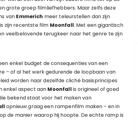
 grote groep filmliefhebbers. Maar zelfs deze
lms van
Emmerich
meer teleurstellen dan zijn
s zijn recentste film
Moonfall
. Met een gigantisch
een veelbelovende terugkeer naar het genre te zijn
geen enkel budget de consequenties van een
re – of al het werk gedurende de loopbaan van
leid worden naar dezelfde cliché basisprincipes
een enkel aspect aan
Moonfall
is origineel of goed
r die bekend staat voor het maken van
ll
opnieuw graag een rampenfilm maken – en in
et op de manier waarop hij hoopte. De echte ramp is