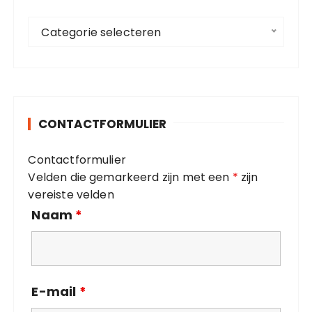
a
C
a
Categorie selecteren
a
r
t
:
e
g
o
CONTACTFORMULIER
r
i
Contactformulier
e
Velden die gemarkeerd zijn met een
*
zijn
ë
vereiste velden
n
Naam
*
E-mail
*