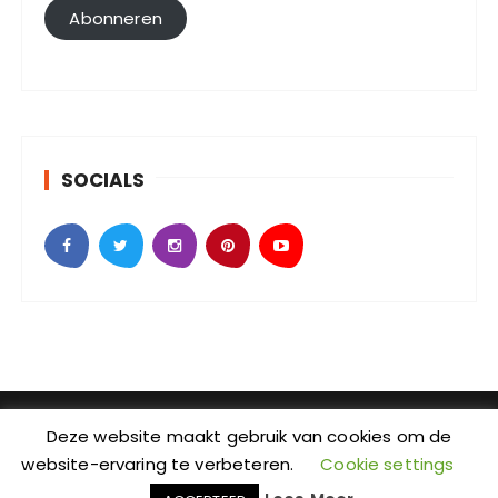
l
Abonneren
a
d
r
e
s
SOCIALS
SebKijk | KvK-nummer: 88438686 | Btw-id nummer:
Deze website maakt gebruik van cookies om de
NL004601935B09 | Adres: Johan Jongkindstraat 2-K |
website-ervaring te verbeteren.
Cookie settings
Postcode: 1318 LW | Stad: Almere | Provincie: Flevoland