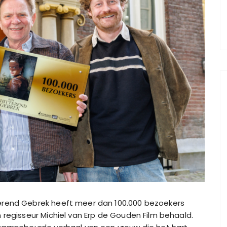
erend Gebrek heeft meer dan 100.000 bezoekers
 regisseur Michiel van Erp de Gouden Film behaald.