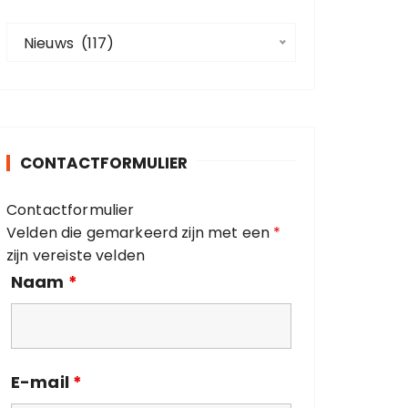
a
C
a
Nieuws  (117)
a
r
t
:
e
g
o
CONTACTFORMULIER
r
i
Contactformulier
e
Velden die gemarkeerd zijn met een
*
ë
zijn vereiste velden
n
Naam
*
E-mail
*