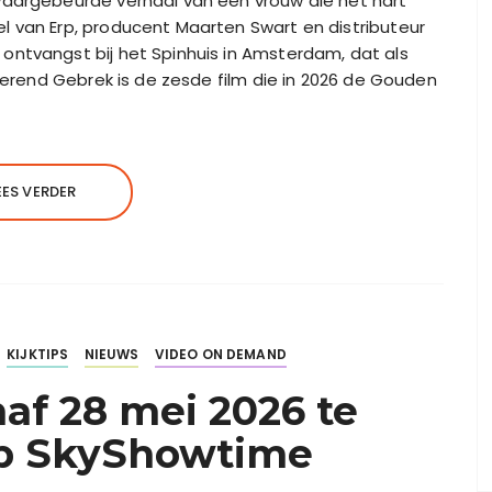
waargebeurde verhaal van een vrouw die het hart
l van Erp, producent Maarten Swart en distributeur
ontvangst bij het Spinhuis in Amsterdam, dat als
tterend Gebrek is de zesde film die in 2026 de Gouden
EES VERDER
KIJKTIPS
NIEUWS
VIDEO ON DEMAND
naf 28 mei 2026 te
p SkyShowtime