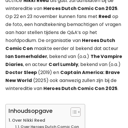
actrice
Nikki Reed
als gast zal aansluiten bij de
wintereditie van
Heroes Dutch Comic Con 2025
.
Op 22 en 23 november kunnen fans met
Reed
op
de foto, een handtekening bemachtigen of vragen
aan haar stellen tijdens de Q&A’s op het
hoofdpodium. De organisatie van
Heroes Dutch
Comic Con
maakte eerder al bekend dat acteur
Ian Somerhalder
, bekend van (o.a.)
The Vampire
Diaries
, en acteur
Carl Lumbly
, bekend van (o.a.)
Doctor Sleep
(2019) en
Captain America: Brave
New World
(2025) ook aanwezig zullen zijn bij de
wintereditie van
Heroes Dutch Comic Con 2025
.
Inhoudsopgave
Over Nikki Reed
Over Heroes Dutch Comic Con