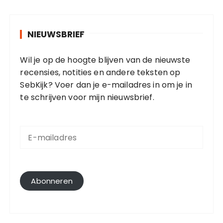
NIEUWSBRIEF
Wil je op de hoogte blijven van de nieuwste
recensies, notities en andere teksten op
SebKijk? Voer dan je e-mailadres in om je in
te schrijven voor mijn nieuwsbrief.
E
-
m
a
i
l
Abonneren
a
d
r