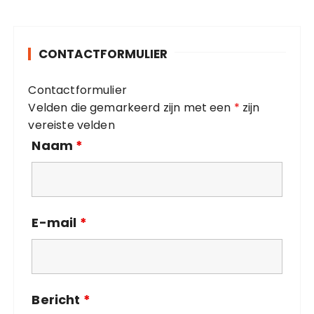
e
g
o
CONTACTFORMULIER
r
i
Contactformulier
e
Velden die gemarkeerd zijn met een
*
zijn
ë
vereiste velden
n
Naam
*
E-mail
*
Bericht
*