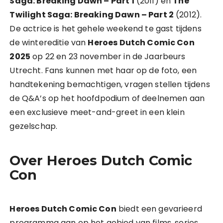
Saga: Breaking Dawn – Part 1
(2011) en
The
Twilight Saga: Breaking Dawn – Part 2
(2012).
De actrice is het gehele weekend te gast tijdens
de wintereditie van
Heroes Dutch Comic Con
2025
op 22 en 23 november in de Jaarbeurs
Utrecht. Fans kunnen met haar op de foto, een
handtekening bemachtigen, vragen stellen tijdens
de Q&A’s op het hoofdpodium of deelnemen aan
een exclusieve meet-and-greet in een klein
gezelschap.
Over Heroes Dutch Comic
Con
Heroes Dutch Comic Con
biedt een gevarieerd
programma aan op het gebied van films, series,