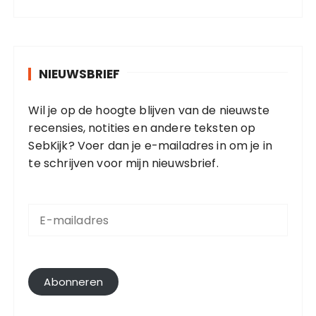
NIEUWSBRIEF
Wil je op de hoogte blijven van de nieuwste
recensies, notities en andere teksten op
SebKijk? Voer dan je e-mailadres in om je in
te schrijven voor mijn nieuwsbrief.
E
-
m
a
i
l
Abonneren
a
d