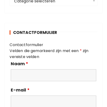
Categorie selecteren
a
r
t
:
e
g
o
CONTACTFORMULIER
r
i
Contactformulier
e
Velden die gemarkeerd zijn met een
*
zijn
ë
vereiste velden
n
Naam
*
E-mail
*