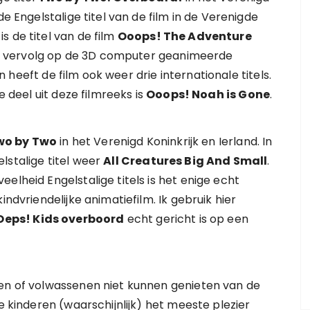
de Engelstalige titel van de film in de Verenigde
s de titel van de film
Ooops! The Adventure
n vervolg op de 3D computer geanimeerde
n heeft de film ook weer drie internationale titels.
e deel uit deze filmreeks is
Ooops! Noah is Gone
.
wo by Two
in het Verenigd Koninkrijk en Ierland. In
lstalige titel weer
All Creatures Big And Small
.
elheid Engelstalige titels is het enige echt
indvriendelijke animatiefilm. Ik gebruik hier
Oeps! Kids overboord
echt gericht is op een
ren of volwassenen niet kunnen genieten van de
e kinderen (waarschijnlijk) het meeste plezier