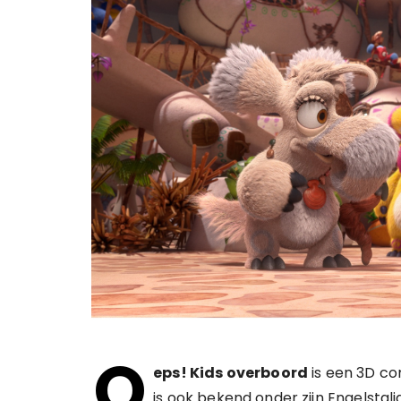
O
eps! Kids overboord
is een 3D co
is ook bekend onder zijn Engelstali