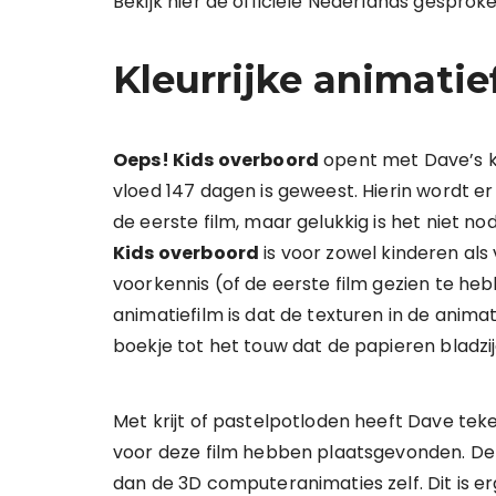
Bekijk hier de officiële Nederlands gesprok
Kleurrijke animati
Oeps! Kids overboord
opent met Dave’s kl
vloed 147 dagen is geweest. Hierin wordt 
de eerste film, maar gelukkig is het niet n
Kids overboord
is voor zowel kinderen al
voorkennis (of de eerste film gezien te he
animatiefilm is dat de texturen in de anima
boekje tot het touw dat de papieren bladzi
Met krijt of pastelpotloden heeft Dave t
voor deze film hebben plaatsgevonden. De
dan de 3D computeranimaties zelf. Dit is e