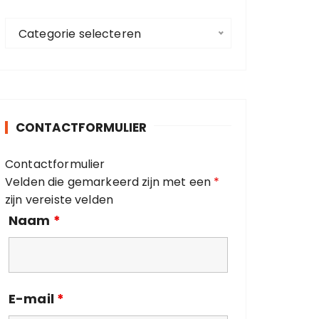
a
C
a
Categorie selecteren
a
r
t
:
e
g
o
CONTACTFORMULIER
r
i
Contactformulier
e
Velden die gemarkeerd zijn met een
*
ë
zijn vereiste velden
n
Naam
*
E-mail
*