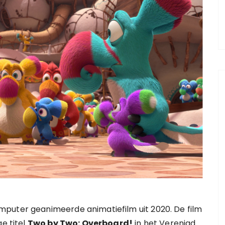
mputer geanimeerde animatiefilm uit 2020. De film
ge titel
Two by Two: Overboard!
in het Verenigd