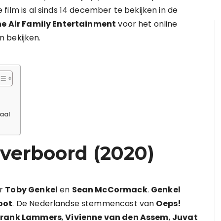
e film is al sinds 14 december te bekijken in de
he Air Family Entertainment
voor het online
 bekijken.
aal
overboord (2020)
or
Toby Genkel
en
Sean McCormack
.
Genkel
oot
. De Nederlandse stemmencast van
Oeps!
Frank Lammers
,
Vivienne van den Assem
,
Juvat