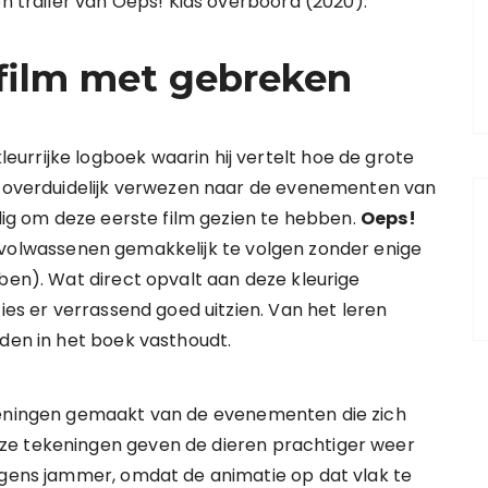
en trailer van Oeps! Kids overboord (2020).
efilm met gebreken
eurrijke logboek waarin hij vertelt hoe de grote
er overduidelijk verwezen naar de evenementen van
odig om deze eerste film gezien te hebben.
Oeps!
s volwassenen gemakkelijk te volgen zonder enige
bben). Wat direct opvalt aan deze kleurige
ties er verrassend goed uitzien. Van het leren
jden in het boek vasthoudt.
ekeningen gemaakt van de evenementen die zich
ze tekeningen geven de dieren prachtiger weer
rgens jammer, omdat de animatie op dat vlak te