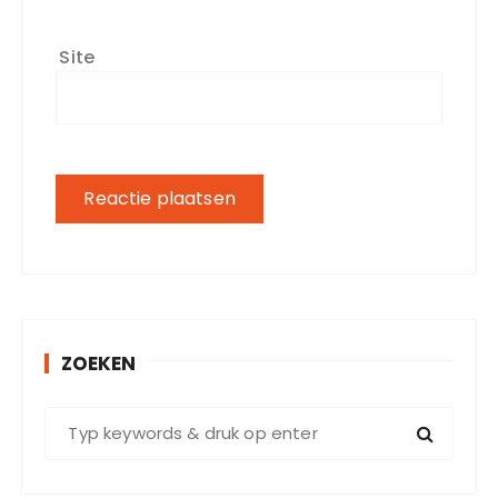
Site
ZOEKEN
Z
o
e