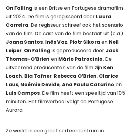
On Falling
is een Britse en Portugese dramafilm
uit 2024. De film is geregisseerd door
Laura
Carreira
. De regisseur schreef ook het scenario
van de film. De cast van de film bestaat uit (o.a.)
Joana Santos
,
Inês Vaz
,
Piotr Sikora
en
Neil
Leiper
.
On Falling
is geproduceerd door
Jack
Thomas-O’Brien
en
Mário Patrocínio
. De
uitvoerend producenten van de film zijn
Ken
Loach
,
Bia Tafner
,
Rebecca O’Brien
,
Clarice
Laus
,
Noémie Devide
,
Ana Paula Catarino
en
Luís Campos
. De film heeft een speeltijd van 105
minuten. Het filmverhaal volgt de Portugese
Aurora.
Ze werkt in een groot sorteercentrum in