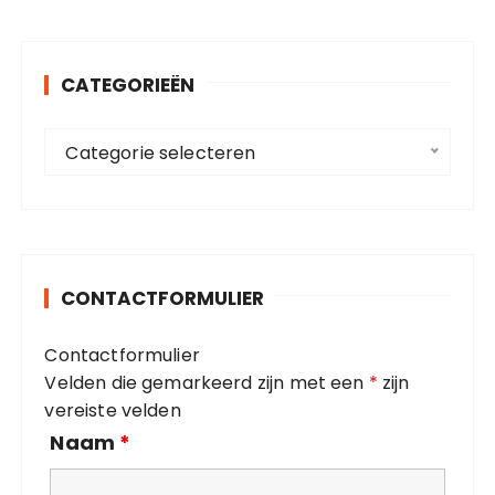
k
e
n
CATEGORIEËN
n
a
C
a
Categorie selecteren
a
r
t
:
e
g
o
CONTACTFORMULIER
r
i
Contactformulier
e
Velden die gemarkeerd zijn met een
*
zijn
ë
vereiste velden
n
Naam
*