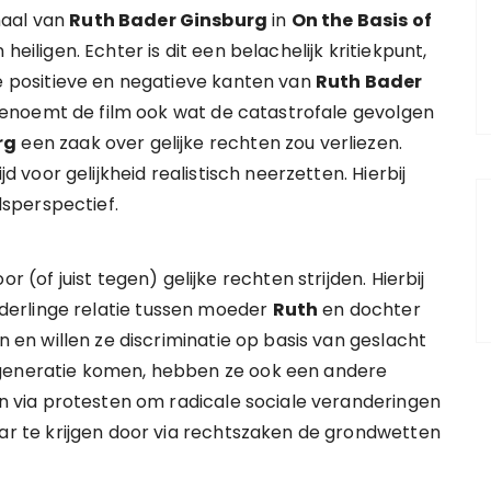
haal van
Ruth Bader Ginsburg
in
On the Basis of
eiligen. Echter is dit een belachelijk kritiekpunt,
de positieve en negatieve kanten van
Ruth Bader
Zo benoemt de film ook wat de catastrofale gevolgen
rg
een zaak over gelijke rechten zou verliezen.
ijd voor gelijkheid realistisch neerzetten. Hierbij
jdsperspectief.
r (of juist tegen) gelijke rechten strijden. Hierbij
erlinge relatie tussen moeder
Ruth
en dochter
en en willen ze discriminatie op basis van geslacht
 generatie komen, hebben ze ook een andere
en via protesten om radicale sociale veranderingen
aar te krijgen door via rechtszaken de grondwetten