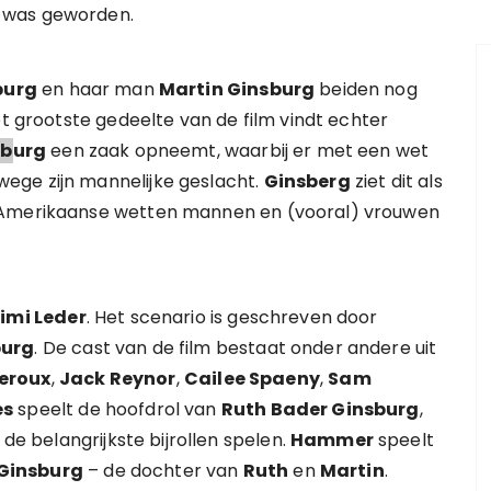
 was geworden.
burg
en haar man
Martin Ginsburg
beiden nog
et grootste gedeelte van de film vindt echter
sb
urg
een zaak opneemt, waarbij er met een wet
ege zijn mannelijke geslacht.
Ginsberg
ziet dit als
l Amerikaanse wetten mannen en (vooral) vrouwen
imi Leder
. Het scenario is geschreven door
burg
. De cast van de film bestaat onder andere uit
heroux
,
Jack Reynor
,
Cailee Spaeny
,
Sam
es
speelt de hoofdrol van
Ruth Bader Ginsburg
,
de belangrijkste bijrollen spelen.
Hammer
speelt
Ginsburg
– de dochter van
Ruth
en
Martin
.