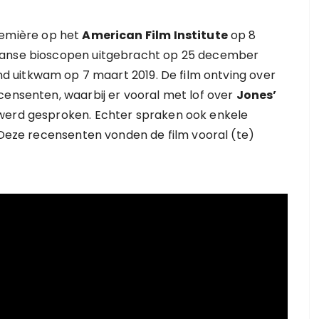
remière op het
American Film Institute
op 8
kaanse bioscopen uitgebracht op 25 december
d uitkwam op 7 maart 2019. De film ontving over
censenten, waarbij er vooral met lof over
Jones’
 werd gesproken. Echter spraken ook enkele
. Deze recensenten vonden de film vooral (te)