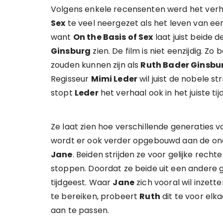
Volgens enkele recensenten werd het ver
Sex
te veel neergezet als het leven van een h
want
On the Basis of Sex
laat juist beide 
Ginsburg
zien. De film is niet eenzijdig. 
zouden kunnen zijn als
Ruth Bader Ginsbu
Regisseur
Mimi Leder
wil juist de nobele str
stopt
Leder
het verhaal ook in het juiste ti
Ze laat zien hoe verschillende generaties voo
wordt er ook verder opgebouwd aan de ond
Jane
. Beiden strijden ze voor gelijke recht
stoppen. Doordat ze beide uit een andere
tijdgeest. Waar
Jane
zich vooral wil inzett
te bereiken, probeert
Ruth
dit te voor elk
aan te passen.