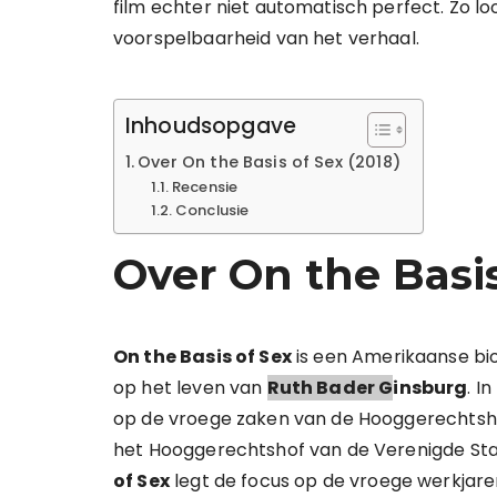
film echter niet automatisch perfect. Zo lo
voorspelbaarheid van het verhaal.
Inhoudsopgave
Over On the Basis of Sex (2018)
Recensie
Conclusie
Over On the Basis
On the Basis of Sex
is een Amerikaanse bio
op het leven van
Ruth Bader G
insburg
. I
op de vroege zaken van de Hooggerechtsh
het Hooggerechtshof van de Verenigde Stat
of Sex
legt de focus op de vroege werkjar