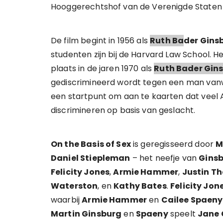
Hooggerechtshof van de Verenigde Staten
De film begint in 1956 als
Ruth Ba
der Gins
studenten zijn bij de Harvard Law School. H
plaats in de jaren 1970 als
Ruth Bader Gin
gediscrimineerd wordt tegen een man vanw
een startpunt om aan te kaarten dat vee
discrimineren op basis van geslacht.
On the Basis of Sex
is geregisseerd door
M
Daniel Stiepleman
– het neefje van
Gins
Felicity Jones
,
Armie Hammer
,
Justin T
Waterston
, en
Kathy Bates
.
Felicity Jon
waarbij
Armie Hammer
en
Cailee Spaeny
Martin Ginsburg
en
Spaeny
speelt
Jane 