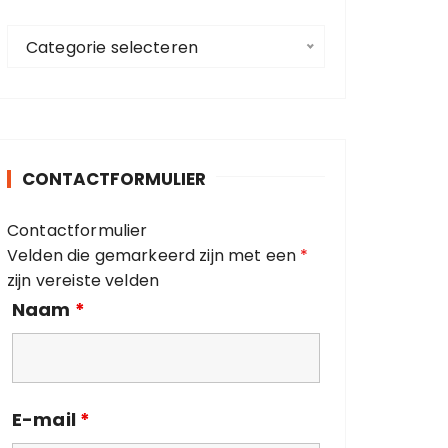
a
C
a
Categorie selecteren
a
r
t
:
e
g
o
CONTACTFORMULIER
r
i
Contactformulier
e
Velden die gemarkeerd zijn met een
*
ë
zijn vereiste velden
n
Naam
*
E-mail
*