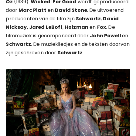
Oz
(1939).
Wicked: For Good
wordt geproduceerd
door
Marc Platt
en
David Stone
. De uitvoerend
producenten van de film zijn
Schwartz
,
David
Nicksay
,
Jared LeBoff
,
Holzman
en
Fox
. De
filmmuziek is gecomponeerd door
John Powell
en
Schwartz
. De muziekliedjes en de teksten daarvan
zijn geschreven door
Schwartz
.