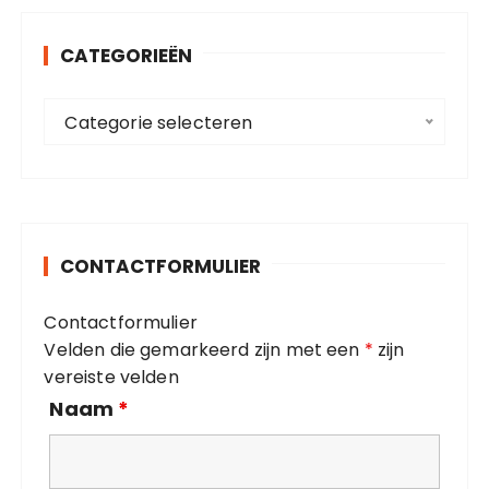
e
n
CATEGORIEËN
n
a
C
a
Categorie selecteren
a
r
t
:
e
g
o
CONTACTFORMULIER
r
i
Contactformulier
e
Velden die gemarkeerd zijn met een
*
zijn
ë
vereiste velden
n
Naam
*