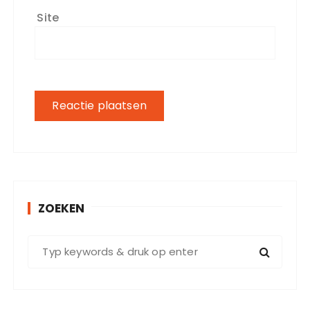
Site
ZOEKEN
Z
o
e
k