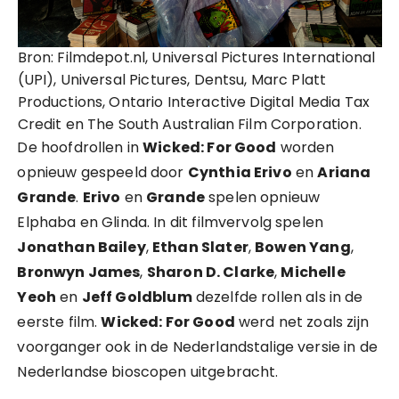
Bron: Filmdepot.nl, Universal Pictures International
(UPI), Universal Pictures, Dentsu, Marc Platt
Productions, Ontario Interactive Digital Media Tax
Credit en The South Australian Film Corporation.
De hoofdrollen in
Wicked: For Good
worden
opnieuw gespeeld door
Cynthia Erivo
en
Ariana
Grande
.
Erivo
en
Grande
spelen opnieuw
Elphaba en Glinda. In dit filmvervolg spelen
Jonathan Bailey
,
Ethan Slater
,
Bowen Yang
,
Bronwyn James
,
Sharon D. Clarke
,
Michelle
Yeoh
en
Jeff Goldblum
dezelfde rollen als in de
eerste film.
Wicked: For Good
werd net zoals zijn
voorganger ook in de Nederlandstalige versie in de
Nederlandse bioscopen uitgebracht.