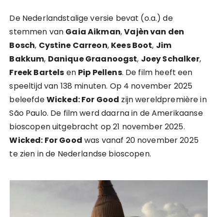
De Nederlandstalige versie bevat (o.a.) de
stemmen van
Gaia Aikman
,
Vajèn van den
Bosch
,
Cystine Carreon
,
Kees Boot
,
Jim
Bakkum
,
Danique Graanoogst
,
Joey Schalker
,
Freek Bartels
en
Pip Pellens
. De film heeft een
speeltijd van 138 minuten. Op 4 november 2025
beleefde
Wicked: For Good
zijn wereldpremière in
São Paulo. De film werd daarna in de Amerikaanse
bioscopen uitgebracht op 21 november 2025.
Wicked: For Good
was vanaf 20 november 2025
te zien in de Nederlandse bioscopen.