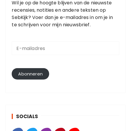
Wil je op de hoogte blijven van de nieuwste
recensies, notities en andere teksten op
SebKijk? Voer dan je e-mailadres in om je in
te schrijven voor mijn nieuwsbrief.
E
-
m
a
i
l
Abonneren
a
d
r
e
s
SOCIALS