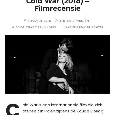
Cold War (2018) –
Filmrecensie
7 JAAR GELEDEN
LEESTIJD:
7 MINUTEN
DOOR
SEBASTIAAN KHOUW
LAAT EEN REACTIE ACHTER
C
old War is een internationale film die zich
afspeelt in Polen tijdens de Koude Oorlog.