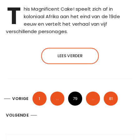
T
his Magnificent Cake! speelt zich af in
koloniaal Afrika aan het eind van de 19de
eeuw en vertelt het verhaal van vijf
verschillende personages.
LEES VERDER
B
VORIGE
1
…
79
…
81
e
r
VOLGENDE
i
c