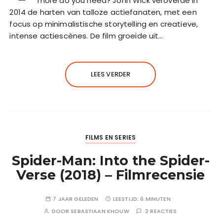
more do you need? John Wick veroverde in
2014 de harten van talloze actiefanaten, met een
focus op minimalistische storytelling en creatieve,
intense actiescènes. De film groeide uit…
LEES VERDER
FILMS EN SERIES
Spider-Man: Into the Spider-
Verse (2018) – Filmrecensie
7 JAAR GELEDEN
LEESTIJD:
6 MINUTEN
DOOR
SEBASTIAAN KHOUW
2 REACTIES