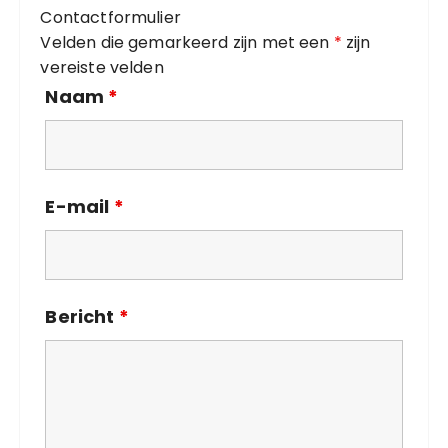
Contactformulier
e
Velden die gemarkeerd zijn met een
*
zijn
ë
vereiste velden
n
Naam
*
E-mail
*
Bericht
*