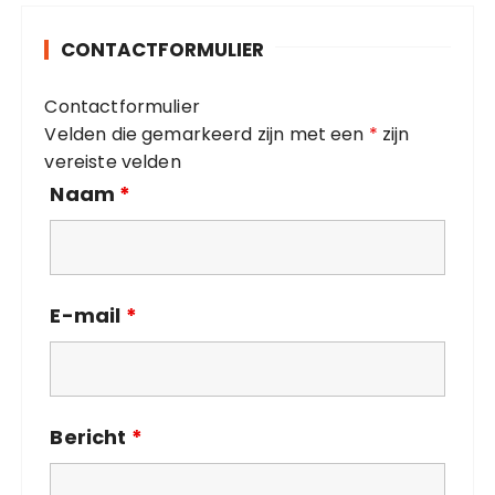
g
o
CONTACTFORMULIER
r
i
Contactformulier
e
Velden die gemarkeerd zijn met een
*
zijn
ë
vereiste velden
n
Naam
*
E-mail
*
Bericht
*