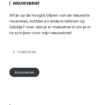
NIEUWSBRIEF
Wil je op de hoogte blijven van de nieuwste
recensies, notities en andere teksten op
SebKijk? Voer dan je e-mailadres in om je in
te schrijven voor mijn nieuwsbrief.
E
-
m
a
i
l
Abonneren
a
d
r
e
s