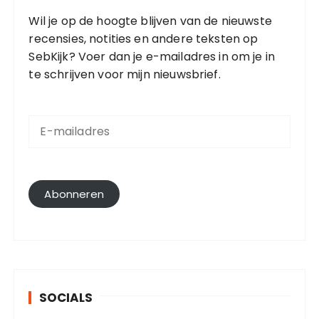
Wil je op de hoogte blijven van de nieuwste
recensies, notities en andere teksten op
SebKijk? Voer dan je e-mailadres in om je in
te schrijven voor mijn nieuwsbrief.
E
-
m
a
i
l
Abonneren
a
d
r
e
s
SOCIALS