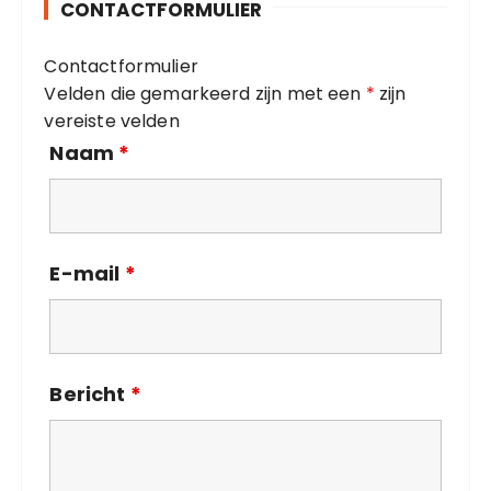
CONTACTFORMULIER
r
i
Contactformulier
e
Velden die gemarkeerd zijn met een
*
zijn
ë
vereiste velden
n
Naam
*
E-mail
*
Bericht
*