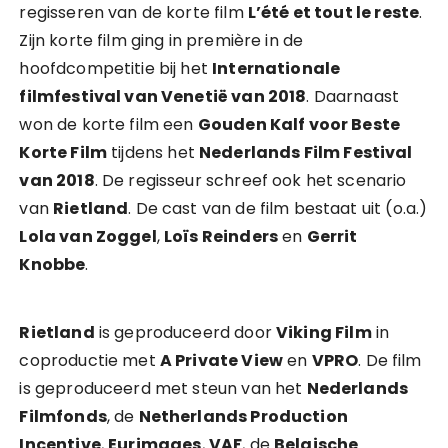
regisseren van de korte film
L’été et tout le reste
.
Zijn korte film ging in première in de
hoofdcompetitie bij het
Internationale
filmfestival van Venetië van 2018
. Daarnaast
won de korte film een
Gouden Kalf voor Beste
Korte Film
tijdens het
Nederlands Film Festival
van 2018
. De regisseur schreef ook het scenario
van
Rietland
. De cast van de film bestaat uit (o.a.)
Lola van Zoggel
,
Loïs Reinders
en
Gerrit
Knobbe
.
Rietland
is geproduceerd door
Viking Film
in
coproductie met
A Private View
en
VPRO
. De film
is geproduceerd met steun van het
Nederlands
Filmfonds
, de
Netherlands Production
Incentive
,
Eurimages
,
VAF
, de
Belgische