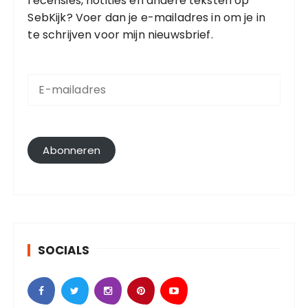
recensies, notities en andere teksten op
SebKijk? Voer dan je e-mailadres in om je in
te schrijven voor mijn nieuwsbrief.
E
-
m
a
i
l
Abonneren
a
d
r
e
s
SOCIALS